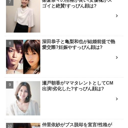
榮倉奈々の性格が良い!女優魂がス
ゴイと絶賛!すっぴん顔は?
深田恭子と亀梨和也が結婚前提で熱
愛交際?妊娠やすっぴん顔は?
瀬戸朝香がママタレントとしてCM
出演!劣化した?すっぴん顔は?
仲里依紗がブス脱却を宣言!性格が