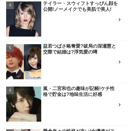
テイラー・スウィフトすっぴん顔を
公開!ノーメイクでも美肌で美人!
益若つばさ略奪愛?破局の深瀬慧と
交際で結婚は?浮気愛の噂
嵐・二宮和也の趣味が記帳!ケチ性
格で貯金は?地味生活に好感