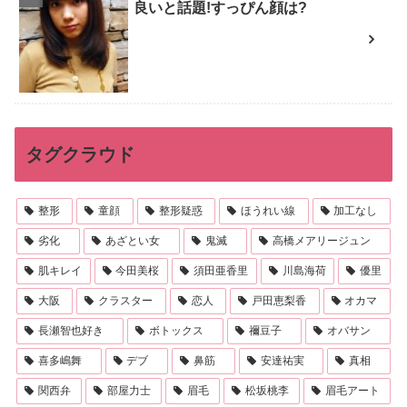
良いと話題!すっぴん顔は?
タグクラウド
整形
童顔
整形疑惑
ほうれい線
加工なし
劣化
あざとい女
鬼滅
高橋メアリージュン
肌キレイ
今田美桜
須田亜香里
川島海荷
優里
大阪
クラスター
恋人
戸田恵梨香
オカマ
長瀬智也好き
ボトックス
禰豆子
オバサン
喜多嶋舞
デブ
鼻筋
安達祐実
真相
関西弁
部屋力士
眉毛
松坂桃李
眉毛アート