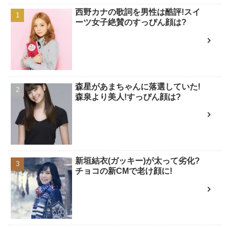
西野カナの歌詞を男性は酷評!スイ
ーツ女子絶賛のすっぴん顔は?
森星があまちゃんに落選していた!
森泉より美人!すっぴん顔は?
新垣結衣(ガッキー)が太って劣化?
チョコの新CMで老け顔に!