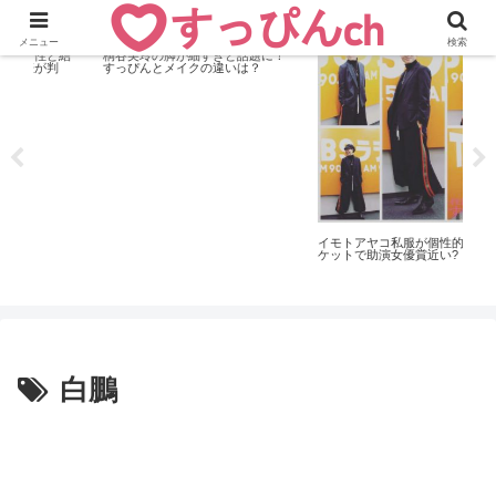
おすすめニュース
お
メニュー
検索
おすすめニュース
結
桐谷美玲の脚が細すぎと話題に！
すっぴんとメイクの違いは？
こ
と
イモトアヤコ私服が個性的!下町ロ
あ
ケットで助演女優賞近い?
白鵬