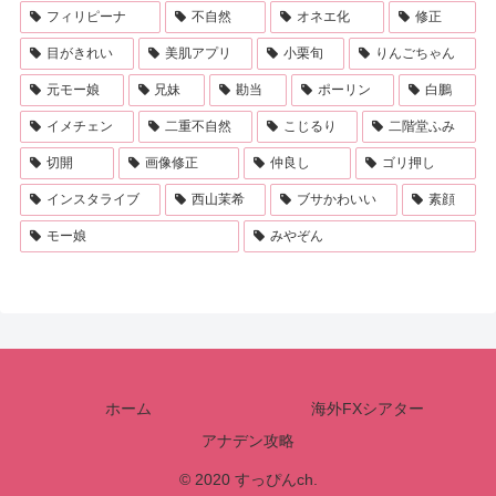
フィリピーナ
不自然
オネエ化
修正
目がきれい
美肌アプリ
小栗旬
りんごちゃん
元モー娘
兄妹
勘当
ポーリン
白鵬
イメチェン
二重不自然
こじるり
二階堂ふみ
切開
画像修正
仲良し
ゴリ押し
インスタライブ
西山茉希
ブサかわいい
素顔
モー娘
みやぞん
ホーム
海外FXシアター
アナデン攻略
© 2020 すっぴんch.