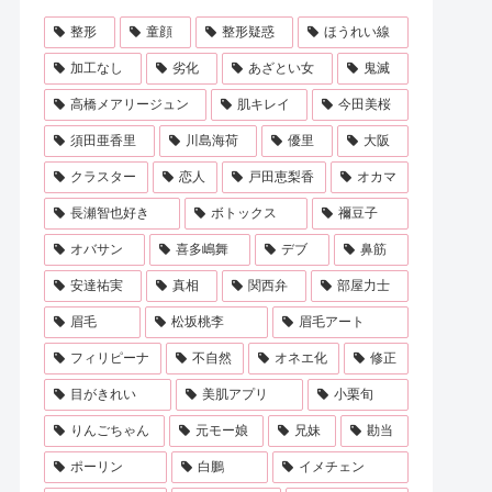
整形
童顔
整形疑惑
ほうれい線
加工なし
劣化
あざとい女
鬼滅
高橋メアリージュン
肌キレイ
今田美桜
須田亜香里
川島海荷
優里
大阪
クラスター
恋人
戸田恵梨香
オカマ
長瀬智也好き
ボトックス
禰豆子
オバサン
喜多嶋舞
デブ
鼻筋
安達祐実
真相
関西弁
部屋力士
眉毛
松坂桃李
眉毛アート
フィリピーナ
不自然
オネエ化
修正
目がきれい
美肌アプリ
小栗旬
りんごちゃん
元モー娘
兄妹
勘当
ポーリン
白鵬
イメチェン