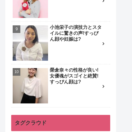
小池栄子の演技力とスタ
イルに驚きの声!すっぴ
ん顔や妊娠は?
榮倉奈々の性格が良い!
女優魂がスゴイと絶賛!
すっぴん顔は?
タグクラウド