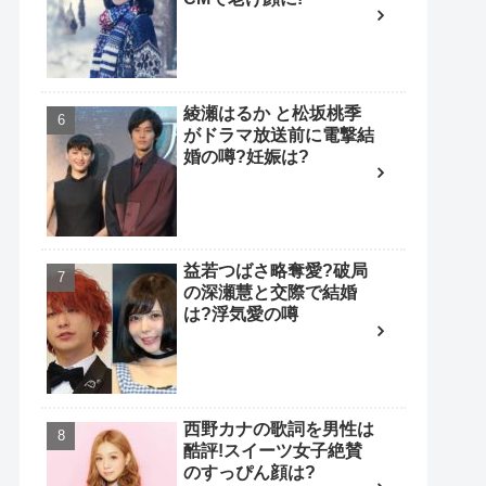
綾瀬はるか と松坂桃季
がドラマ放送前に電撃結
婚の噂?妊娠は?
益若つばさ略奪愛?破局
の深瀬慧と交際で結婚
は?浮気愛の噂
西野カナの歌詞を男性は
酷評!スイーツ女子絶賛
のすっぴん顔は?