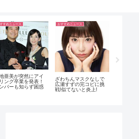
すすめニュース
おすすめニュース
おすすめニュ
保湿力抜
作り方！
に変身！
大
斗(アンザ)の現在はカ
優里(ソロ歌手)がハロプ
ヤ似で美人に成長!モ
ロ高木紗友希と交際！
ルデビューか?
バレて破局もある？