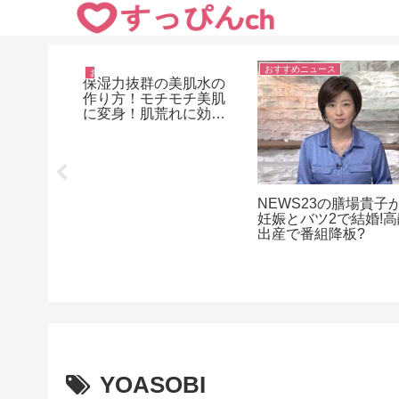
おすすめニュース
おすすめニュース
炭酸水はダイエット
方！より効果のでる
み方は？冷え性にも
果大のようです。
「明日ママがいない」
の木村文乃がはなまる
クなしで
に出演！すっぴん画像
コピに挑
は？
炎上!
YOASOBI