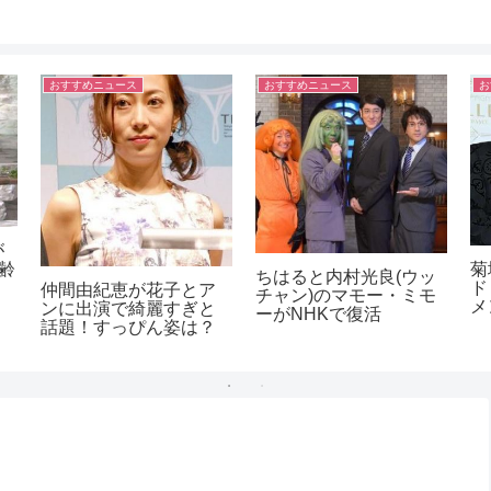
タレント
おすすめニュース
お
味
飲
効
[金爆・樽美酒研二]すっ
山本彩(NMB48)の私服
恵
ぴん顔とメイク後の
がダサすぎ!変装なしで
イ
姿|Gackt似のイケメン
渋谷散歩が話題
デ