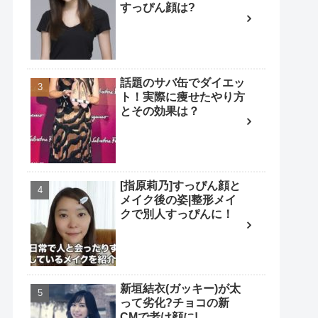
すっぴん顔は?
話題のサバ缶でダイエッ
ト！実際に痩せたやり方
とその効果は？
[指原莉乃]すっぴん顔と
メイク後の姿|整形メイ
クで別人すっぴんに！
新垣結衣(ガッキー)が太
って劣化?チョコの新
CMで老け顔に!