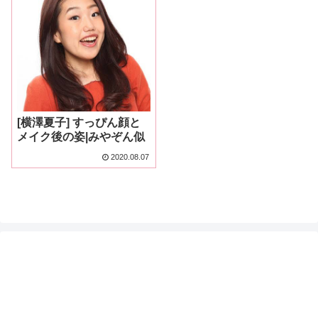
[横澤夏子] すっぴん顔と
メイク後の姿|みやぞん似
2020.08.07