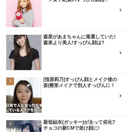
森星があまちゃんに落選していた!
森泉より美人!すっぴん顔は?
[指原莉乃]すっぴん顔とメイク後の
姿|整形メイクで別人すっぴんに！
新垣結衣(ガッキー)が太って劣化?
チョコの新CMで老け顔に!