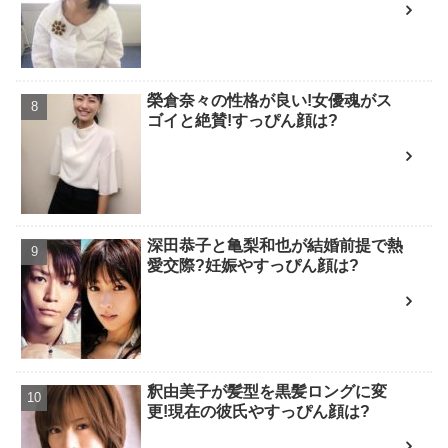
榮倉奈々の性格が良い!女優魂がス
ゴイと絶賛!すっぴん顔は?
深田恭子と亀梨和也が結婚前提で熱
愛交際?妊娠やすっぴん顔は?
釈由美子が髪型を黒髪ロングに変
更!現在の彼氏やすっぴん顔は?