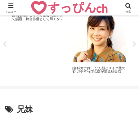
女優
お
メニュー
検索
おすすめニュース
高岡奏輔が１年ぶり俳優活動再開
で話題！舞台俳優として輝くか？
解散
[倉科カナ]すっぴん顔とメイク後の
道重
姿|ガチすっぴん顔が華原朋美似
で2
兄妹