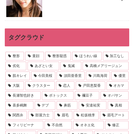
タグクラウド
整形
童顔
整形疑惑
ほうれい線
加工なし
劣化
あざとい女
鬼滅
高橋メアリージュン
肌キレイ
今田美桜
須田亜香里
川島海荷
優里
大阪
クラスター
恋人
戸田恵梨香
オカマ
長瀬智也好き
ボトックス
禰豆子
オバサン
喜多嶋舞
デブ
鼻筋
安達祐実
真相
関西弁
部屋力士
眉毛
松坂桃李
眉毛アート
フィリピーナ
不自然
オネエ化
修正