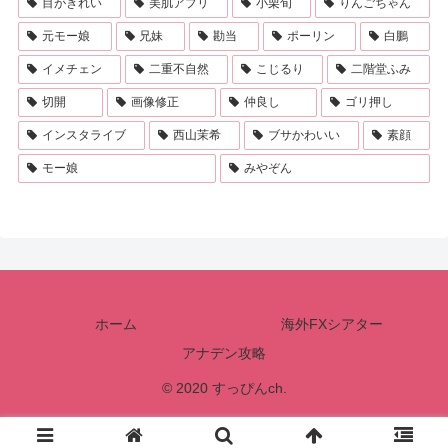
目がきれい
美肌アプリ
小栗旬
りんごちゃん
元モー娘
兄妹
勘当
ポーリン
白鵬
イメチェン
二重不自然
こじるり
二階堂ふみ
切開
画像修正
仲良し
ゴリ押し
インスタライブ
西山茉希
ブサかわいい
素顔
モー娘
みやぞん
ホーム
海外FXシアター
アナデン攻略
© 2020 すっぴんch.