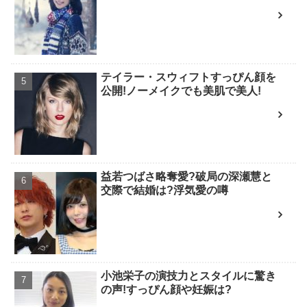
テイラー・スウィフトすっぴん顔を
公開!ノーメイクでも美肌で美人!
益若つばさ略奪愛?破局の深瀬慧と
交際で結婚は?浮気愛の噂
小池栄子の演技力とスタイルに驚き
の声!すっぴん顔や妊娠は?