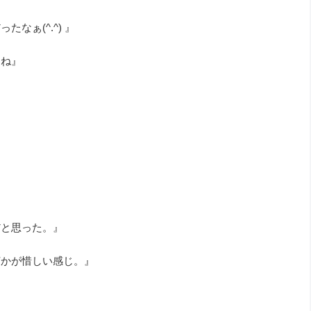
なぁ(^.^) 』
すね』
だと思った。』
何かが惜しい感じ。』