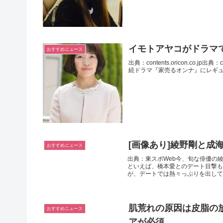
イモトアヤコがドラマ
おすすめニュース
出典：contents.oricon.co.j
続ドラマ『家売るオンナ』にレギュ
[画像あり]綾野剛と
おすすめニュース
出典：東スポWeb今、旬な俳優の
といえば、橋本愛とのデート目撃も
が、デートでは熱々っぷりを出してい
肌荒れの原因は皮脂の
おすすめニュース
アが必須