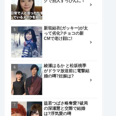
クで別人すっぴんに！
新垣結衣(ガッキー)が太
って劣化?チョコの新
CMで老け顔に!
綾瀬はるか と松坂桃季
がドラマ放送前に電撃結
婚の噂?妊娠は?
益若つばさ略奪愛?破局
の深瀬慧と交際で結婚
は?浮気愛の噂