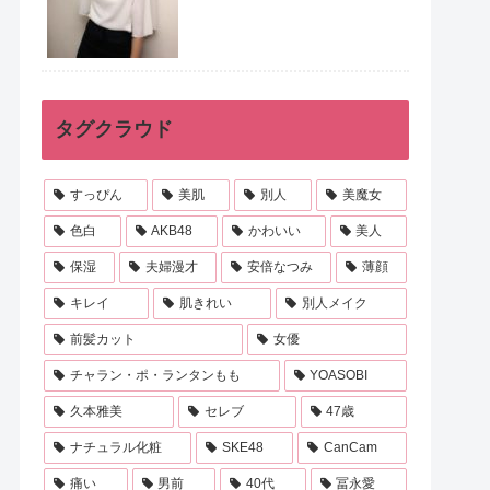
タグクラウド
すっぴん
美肌
別人
美魔女
色白
AKB48
かわいい
美人
保湿
夫婦漫才
安倍なつみ
薄顔
キレイ
肌きれい
別人メイク
前髪カット
女優
チャラン・ポ・ランタンもも
YOASOBI
久本雅美
セレブ
47歳
ナチュラル化粧
SKE48
CanCam
痛い
男前
40代
冨永愛