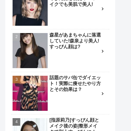
イクでも美肌で美人!
森星があまちゃんに落選
していた!森泉より美人!
すっぴん顔は?
話題のサバ缶でダイエッ
ト！実際に痩せたやり方
とその効果は？
[指原莉乃]すっぴん顔と
メイク後の姿|整形メイ