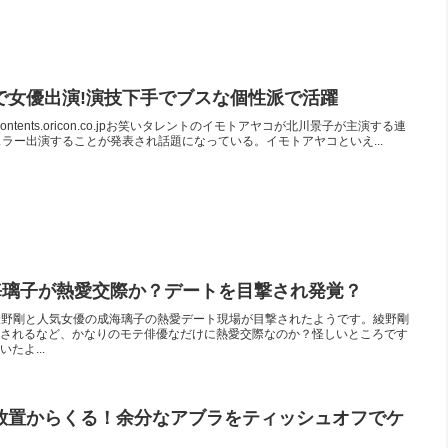
で女優出演!演技下手でブスな個性派で活躍
p出典：contents.oricon.co.jpお笑いタレントのイモトアヤコが北川景子が主演する連
ラー出演することが発表され話題になっている。イモトアヤコといえ...
成海璃子が熱愛交際か？デートを目撃され発覚？
綾野剛と人気女優の成海璃子の熱愛デート現場が目撃されたようです。綾野剛
されるなど、かなりのモテ俳優なだけに熱愛交際なのか？怪しいところです
たよ...
放置からくる！余分なアブラをティッシュオフでケ