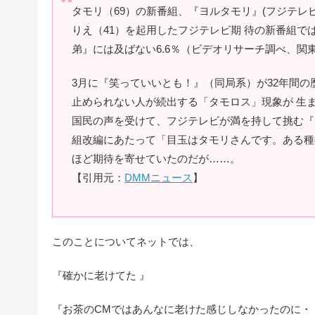
タモリ（69）の新番組、『ヨルタモリ』(フジテレビ
りえ（41）を起用したフジテレビ期 待の新番組
弟』には及ばない6.6％（ビデオリサーチ調べ、関
3月に『笑っていいとも！』（同局系）が32年間の
止められない人が続出する「タモロス」現象が 生
国民の声を受けて、フジテレビが満を持して挑む『
組改編にあたって「目玉はタモリさんです。ある種
ほど期待を寄せていたのだが……。
【引用元：
DMMニュース
】
このことについてネットでは、
『確かに老けてた 』
『お茶のCMではあんなに老けた感じしなかったのに・