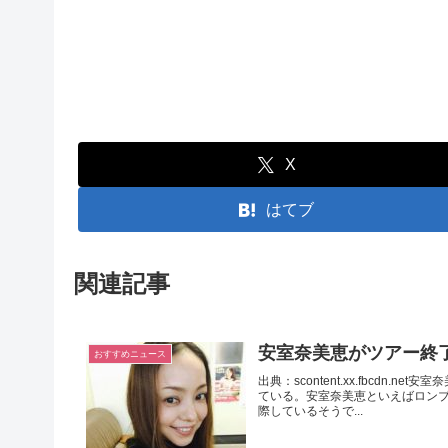
X
はてブ
関連記事
安室奈美恵がツアー終
おすすめニュース
出典：scontent.xx.fbcd
ている。安室奈美恵といえばロンブ
際しているそうで...