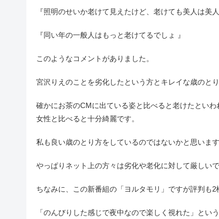
『照明のせいか老けて見えたけど、老けても美人は美
『同い年の一般人はもっと老けてるでしょ 』
このようなコメントがありました。
宮沢りえのことを劣化したという方とキレイな歳のと
確かにお茶のCMに出ている姿と比べると老けたといわ
女性と比べると十分綺麗です。
私も良い歳のとり方をしているのではないかと思いますけ
やっぱりネット上の方々は劣化や老化に対して厳しい
ちなみに、この新番組の「ヨルタモリ」ですが評判も2
「のんびりした感じで夜中なので楽しく視れた」とい