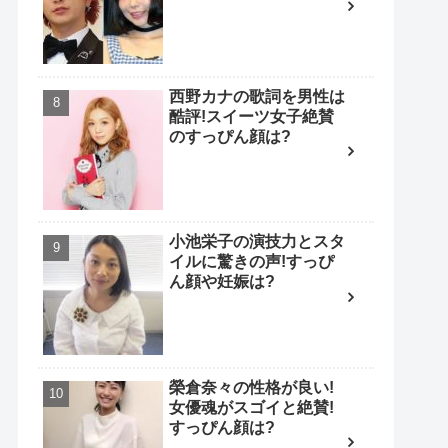
西野カナの歌詞を男性は
酷評!スイーツ女子絶賛
のすっぴん顔は?
小池栄子の演技力とスタ
イルに驚きの声!すっぴ
ん顔や妊娠は?
榮倉奈々の性格が良い!
女優魂がスゴイと絶賛!
すっぴん顔は?