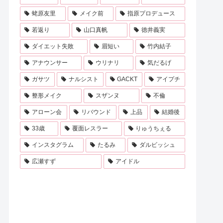
蛯原友里
メイク前
指原プロデュース
若返り
山口真帆
徳井義実
ダイエット失敗
眉短い
竹内結子
アナウンサー
ウリナリ
気だるげ
ガサツ
ナルシスト
GACKT
アイプチ
整形メイク
スザンヌ
不倫
アローン会
リバウンド
上品
結婚後
33歳
覆面レスラー
りゅうちぇる
インスタグラム
たるみ
ダルビッシュ
広瀬すず
アイドル