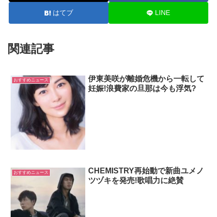
はてブ
LINE
関連記事
伊東美咲が離婚危機から一転して
おすすめニュース
妊娠!浪費家の旦那は今も浮気?
CHEMISTRY再始動で新曲ユメノ
おすすめニュース
ツヅキを発売!歌唱力に絶賛