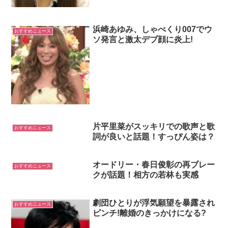
浜崎あゆみ、しゃべくり007でウ
おすすめニュース
ソ発言と激太デブ顔に炎上!
片平里菜がスッキリでの歌声と歌
おすすめニュース
詞が良いと話題！すっぴん姿は？
オードリー・春日俊彰の再ブレー
おすすめニュース
クが話題！相方の若林も実感
劇団ひとりが浮気願望を暴露され
おすすめニュース
ピンチ!離婚のきっかけになる?