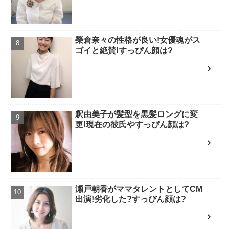
榮倉奈々の性格が良い!女優魂がス
ゴイと絶賛!すっぴん顔は?
釈由美子が髪型を黒髪ロングに変
更!現在の彼氏やすっぴん顔は?
瀬戸朝香がママタレントとしてCM
出演!劣化した?すっぴん顔は?