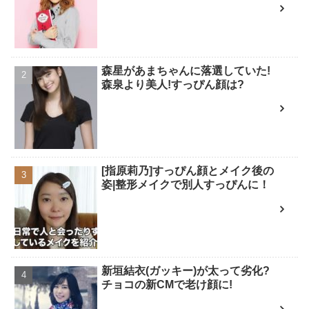
森星があまちゃんに落選していた!
森泉より美人!すっぴん顔は?
[指原莉乃]すっぴん顔とメイク後の
姿|整形メイクで別人すっぴんに！
新垣結衣(ガッキー)が太って劣化?
チョコの新CMで老け顔に!