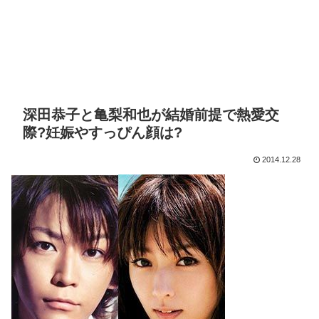
深田恭子と亀梨和也が結婚前提で熱愛交
際?妊娠やすっぴん顔は?
2014.12.28