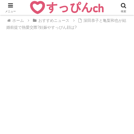
メニュー
検索
ホーム
おすすめニュース
深田恭子と亀梨和也が結
婚前提で熱愛交際?妊娠やすっぴん顔は?