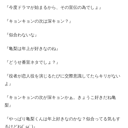
『今度ドラマが始まるから、その宣伝の為でしょ』
『キョンキョンの次は深キョン？』
『似合わないな』
『亀梨は年上が好きなのね』
『どうせ番宣ネタでしょ？』
『役者が恋人役を演じるたびに交際意識してたらキリがない
よ』
『キョンキョンの次が深キョンかぁ。きょうこ好きだね亀
梨』
『やっぱり亀梨くんは年上好きなのかな？似合ってる気もす
るけどね(´ ω` )』