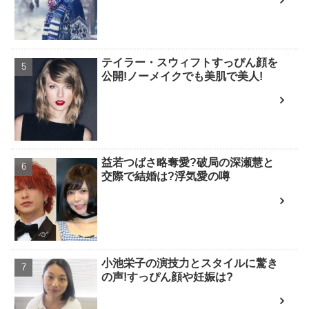
テイラー・スウィフトすっぴん顔を
公開!ノーメイクでも美肌で美人!
益若つばさ略奪愛?破局の深瀬慧と
交際で結婚は?浮気愛の噂
小池栄子の演技力とスタイルに驚き
の声!すっぴん顔や妊娠は?