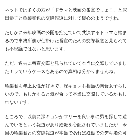
ネットでは多くの方が「ドラマと映画の番宣でしょ！」と深
田恭子と亀梨和也の交際報道に対して疑心のようですね。
たしかに来年映画の公開を控えていて共演するドラマも始ま
るので事務所側が仕掛けた番宣のための交際報道と見られて
も不思議ではないと思います。
ただ、過去に番宣交際と見られていて本当に交際していまし
た！ッていうケースもあるので真相は分かりませんね。
亀梨君も年上女性が好きで、深キョンも相当の肉食女子らし
いので、もしかすると気が合って本当に交際しているかもし
れないです。
ところで、以前に深キョンがフリーを良い事に男を探して遊
んでいるという報道があり妊娠を心配されていましたが、今
回の亀梨君との交際報道が本当であれば妊娠でのデキ婚の可