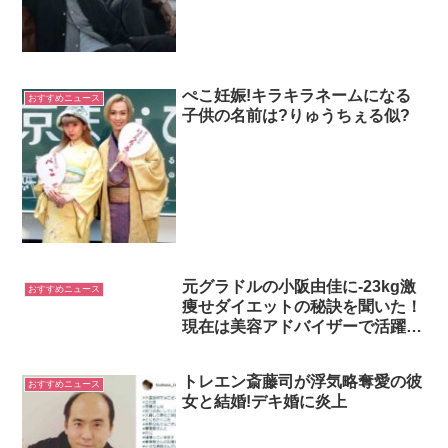
ぺこ妊娠!キラキラネームになる
おすすめニュース
子供の名前は?りゅうちぇる似?
元グラドルの小阪由佳に-23kg激
おすすめニュース
痩せダイエットの秘訣を聞いた！
現在は美容アドバイザーで活躍
中！
トレエン斎藤司が浮気略奪愛の彼
おすすめニュース
女と結婚!デキ婚に炎上