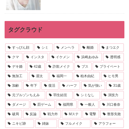
タグクラウド
すっぴん顔
シミ
メンヘラ
離婚
まつエク
クマ
インスタ
イケメン
浜崎あゆみ
透明感
デキ婚
42歳
詐欺メイク
ブス
プライベート
無加工
眉太
福岡一
柏木由紀
ヒモ男
加齢
年下
復活
ハーフ
気が強い
31歳
元ブルゾンちえみ
羽生結弦
シミなし
演技力
ダメージ
罰ゲーム
福岡県
一般人
川口春奈
破局
反論
戦力外
Mステ
電撃
整形失敗
ニキビ跡
姉妹
フルメイク
アラフォー