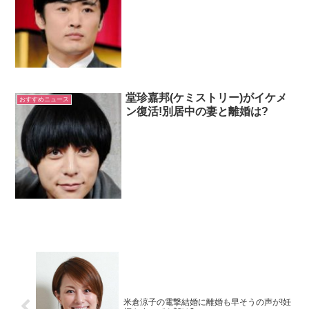
堂珍嘉邦(ケミストリー)がイケメ
おすすめニュース
ン復活!別居中の妻と離婚は?
米倉涼子の電撃結婚に離婚も早そうの声が!妊