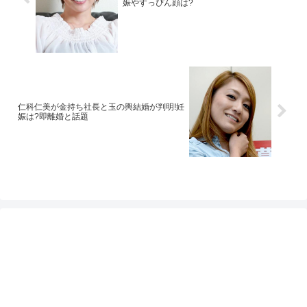
娠やすっぴん顔は?
仁科仁美が金持ち社長と玉の輿結婚が判明!妊
娠は?即離婚と話題