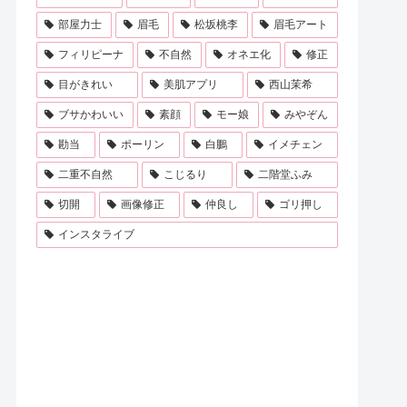
部屋力士
眉毛
松坂桃李
眉毛アート
フィリピーナ
不自然
オネエ化
修正
目がきれい
美肌アプリ
西山茉希
ブサかわいい
素顔
モー娘
みやぞん
勘当
ポーリン
白鵬
イメチェン
二重不自然
こじるり
二階堂ふみ
切開
画像修正
仲良し
ゴリ押し
インスタライブ