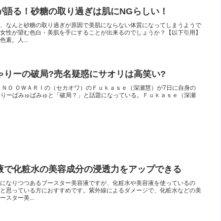
が語る！砂糖の取り過ぎは肌にNGらしい！
、なんと砂糖の取り過ぎが原因で美肌にならない体質になってしまうようで
女性が望む色白・美肌を手にすることが出来るのでしょうか？【以下引用】
素。人...
ゃりーの破局?売名疑惑にサオリは高笑い?
jpＳＥＫＡＩ ＮＯ ＯＷＡＲＩの（セカオワ）のＦｕｋａｓｅ（深瀬慧）が7日に自身の
、きゃりーぱみゅぱみゅと「破局？」と話題になっている。Ｆｕｋａｓｅ（深瀬
液で化粧水の美容成分の浸透力をアップできる
）になりつつあるブースター美容液ですが、化粧水や美容液を使っているの
と思っている方におすすめです。紫外線によるダメージで、化粧水などの美
スター美...