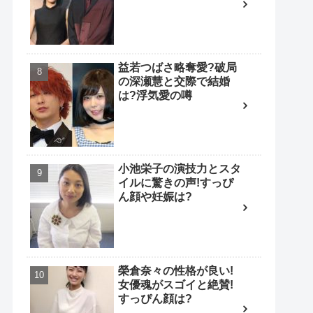
益若つばさ略奪愛?破局
の深瀬慧と交際で結婚
は?浮気愛の噂
小池栄子の演技力とスタ
イルに驚きの声!すっぴ
ん顔や妊娠は?
榮倉奈々の性格が良い!
女優魂がスゴイと絶賛!
すっぴん顔は?