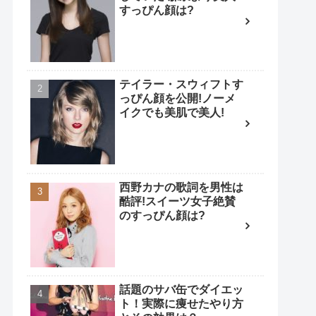
すっぴん顔は?
テイラー・スウィフトす
っぴん顔を公開!ノーメ
イクでも美肌で美人!
西野カナの歌詞を男性は
酷評!スイーツ女子絶賛
のすっぴん顔は?
話題のサバ缶でダイエッ
ト！実際に痩せたやり方