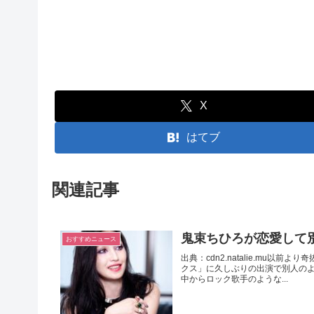
X
はてブ
関連記事
鬼束ちひろが恋愛して
おすすめニュース
出典：cdn2.natalie.mu
クス」に久しぶりの出演で別人の
中からロック歌手のような...