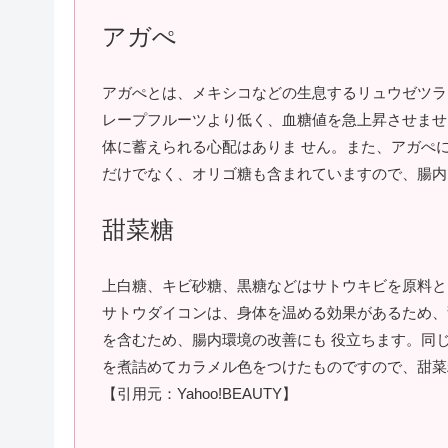
アガぺ
アガぺとは、メキシコなどの生息するリュウゼツラン
レープフルーツより低く、血糖値を急上昇させませ
体に蓄えられる心配はありま せん。また、アガぺ
だけでなく、オリゴ糖も含まれていますので、腸内
甜菜糖
上白糖、キビ砂糖、黒糖などはサトウキビを原料と
サトウダイコンは、身体を温める効果があるため、
を含むため、腸内環境の改善にも 役立ちます。同
を煮詰めてカラメル色をつけたものですので、甜菜
【引用元：Yahoo!BEAUTY】