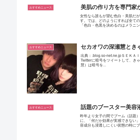
美肌の作り方を専門家
おすすめニュース
女性なら誰もが望む色白・美肌だが
す。では、どのようにすれば全ての
「色白・色黒を決めるのはメラニン色
セカオワの深瀬慧とき
おすすめニュース
出典：.blog.so-net.ne.
Twitterに暗号をツイートして
慧）は暗号を...
話題のブースター美容
おすすめニュース
昨年より女子の間でブーム（話題
に、「何だか効果が実感できない」
容成分も浸透しにくい状態の時にブー