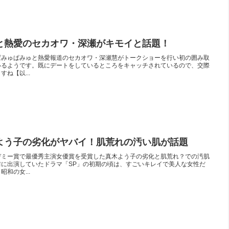
と熱愛のセカオワ・深瀬がキモイと話題！
ぱみゅぱみゅと熱愛報道のセカオワ・深瀬慧がトークショーを行い初の囲み取
いるようです。既にデートをしているところをキャッチされているので、交際
ね【以...
よう子の劣化がヤバイ！肌荒れの汚い肌が話題
デミー賞で最優秀主演女優賞を受賞した真木よう子の劣化と肌荒れ？での汚肌
に出演していたドラマ「SP」の初期の頃は、すごいキレイで美人な女性だ
和の女...