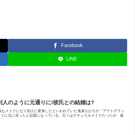
Facebook
LINE
別人のように元通りに!彼氏との結婚は?
以前より奇抜なメイクになり別人に変身したといわれていた鬼束ちひろが「アウトデラッ
ように元に戻ったと話題になっている。元々はナチュラルメイクだったが、途