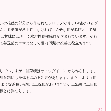
の根茎の部分から作られたシロップで す。GI値が21とグ
ん。血糖値が急上昇しなければ、余分な糖が脂肪として身
には甘味には珍しく水溶性食物繊維が含まれています、それ
で善玉菌のエサとなって腸内 環境の改善に役立ちます。
していますが、甜菜糖はサトウダイコン から作られます。
甜菜糖にも身体を温める効果があります。また、オリゴ糖
じような茶色い砂糖に三温糖がありますが、三温糖は上白糖
糖とは異なります。