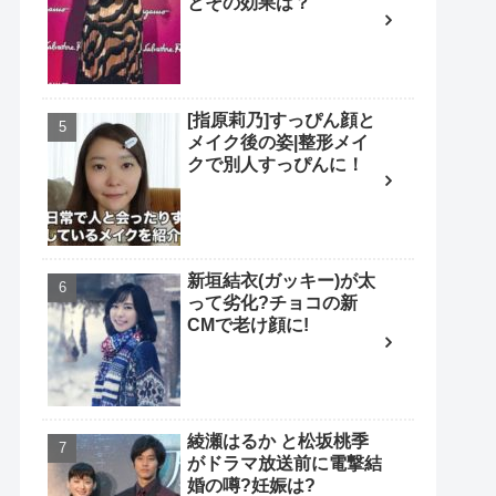
とその効果は？
[指原莉乃]すっぴん顔と
メイク後の姿|整形メイ
クで別人すっぴんに！
新垣結衣(ガッキー)が太
って劣化?チョコの新
CMで老け顔に!
綾瀬はるか と松坂桃季
がドラマ放送前に電撃結
婚の噂?妊娠は?