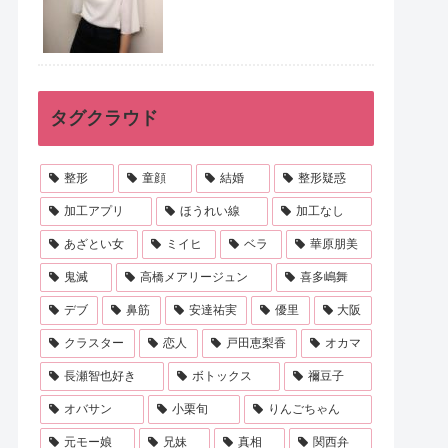
タグクラウド
整形
童顔
結婚
整形疑惑
加工アプリ
ほうれい線
加工なし
あざとい女
ミイヒ
ベラ
華原朋美
鬼滅
高橋メアリージュン
喜多嶋舞
デブ
鼻筋
安達祐実
優里
大阪
クラスター
恋人
戸田恵梨香
オカマ
長瀬智也好き
ボトックス
禰豆子
オバサン
小栗旬
りんごちゃん
元モー娘
兄妹
真相
関西弁