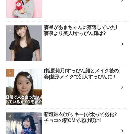
森星があまちゃんに落選していた!
森泉より美人!すっぴん顔は?
[指原莉乃]すっぴん顔とメイク後の
姿|整形メイクで別人すっぴんに！
新垣結衣(ガッキー)が太って劣化?
チョコの新CMで老け顔に!