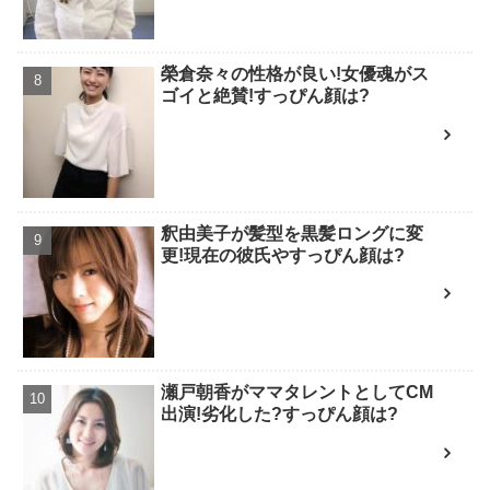
榮倉奈々の性格が良い!女優魂がス
ゴイと絶賛!すっぴん顔は?
釈由美子が髪型を黒髪ロングに変
更!現在の彼氏やすっぴん顔は?
瀬戸朝香がママタレントとしてCM
出演!劣化した?すっぴん顔は?