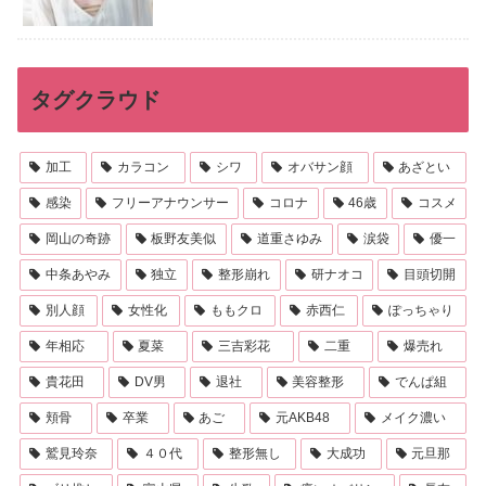
タグクラウド
加工
カラコン
シワ
オバサン顔
あざとい
感染
フリーアナウンサー
コロナ
46歳
コスメ
岡山の奇跡
板野友美似
道重さゆみ
涙袋
優一
中条あやみ
独立
整形崩れ
研ナオコ
目頭切開
別人顔
女性化
ももクロ
赤西仁
ぽっちゃり
年相応
夏菜
三吉彩花
二重
爆売れ
貴花田
DV男
退社
美容整形
でんぱ組
頬骨
卒業
あご
元AKB48
メイク濃い
鷲見玲奈
４０代
整形無し
大成功
元旦那