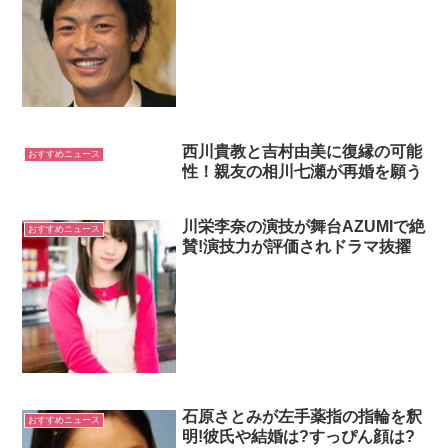
西川貴教と吉村由美に復縁の可能
おすすめニュース
性！親友の相川七瀬が再婚を願う
川栄李奈の演技が舞台AZUMIで絶
おすすめニュース
賛!演技力が評価されドラマ抜擢
石原さとみが左手薬指の指輪を釈
おすすめニュース
明!彼氏や結婚は?すっぴん顔は?