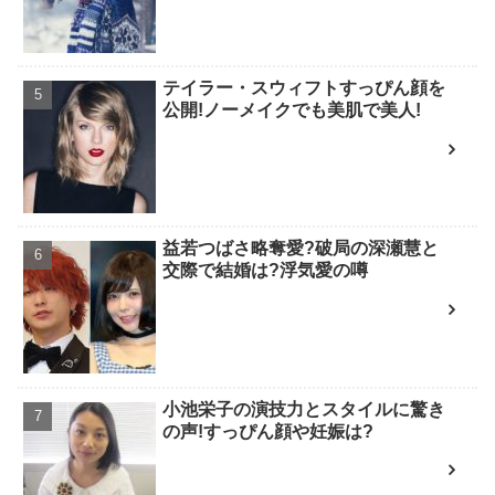
テイラー・スウィフトすっぴん顔を
公開!ノーメイクでも美肌で美人!
益若つばさ略奪愛?破局の深瀬慧と
交際で結婚は?浮気愛の噂
小池栄子の演技力とスタイルに驚き
の声!すっぴん顔や妊娠は?