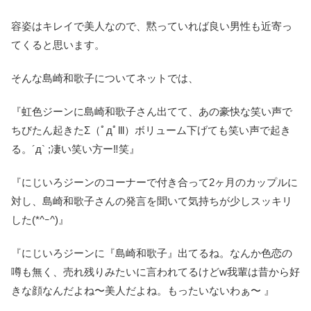
容姿はキレイで美人なので、黙っていれば良い男性も近寄っ
てくると思います。
そんな島崎和歌子についてネットでは、
『虹色ジーンに島崎和歌子さん出てて、あの豪快な笑い声で
ちびたん起きたΣ（ﾟдﾟlll）ボリューム下げても笑い声で起き
る。´д` ;凄い笑い方ー‼︎笑』
『にじいろジーンのコーナーで付き合って2ヶ月のカップルに
対し、島崎和歌子さんの発言を聞いて気持ちが少しスッキリ
した(*^ｰ^)』
『にじいろジーンに『島崎和歌子』出てるね。なんか色恋の
噂も無く、売れ残りみたいに言われてるけどw我輩は昔から好
きな顔なんだよね〜美人だよね。もったいないわぁ〜 』