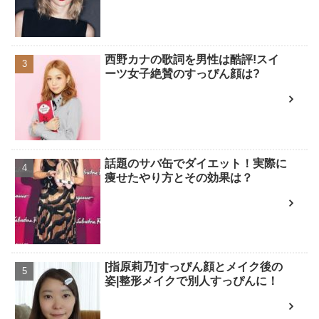
西野カナの歌詞を男性は酷評!スイ
ーツ女子絶賛のすっぴん顔は?
話題のサバ缶でダイエット！実際に
痩せたやり方とその効果は？
[指原莉乃]すっぴん顔とメイク後の
姿|整形メイクで別人すっぴんに！