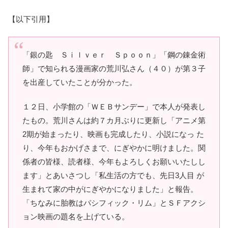
【以下引用】
「銀の匙 Ｓｉｌｖｅｒ Ｓｐｏｏｎ」「鋼の錬金術
師」で知られる漫画家の荒川弘さん（４０）が第３子
を出産していたことが分かった。
１２日、小学館の「ＷＥＢサンデー」で本人が発表し
たもの。荒川さんは約７カ月ぶりに更新し「アニメ第
2期が始まったり、映画も完成したり、小説になっ た
り、今年もおかげさまで、にぎやかに明けました。関
係者の皆様、読者様、今年もよろしくお願いいたしし
ます」とあいさつし「私生活の方でも、先日3人目 が
生まれて家の中がにぎやかになりました」と報告。
「ちなみに胎教はパシフィック・リム」とＳＦアクシ
ョン映画の題名を上げている。