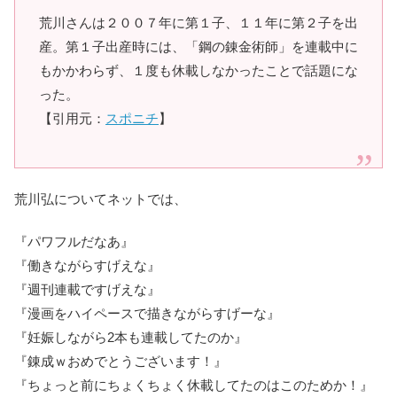
荒川さんは２００７年に第１子、１１年に第２子を出
産。第１子出産時には、「鋼の錬金術師」を連載中に
もかかわらず、１度も休載しなかったことで話題にな
った。
【引用元：
スポニチ
】
荒川弘についてネットでは、
『パワフルだなあ』
『働きながらすげえな』
『週刊連載ですげえな』
『漫画をハイペースで描きながらすげーな』
『妊娠しながら2本も連載してたのか』
『錬成ｗおめでとうございます！』
『ちょっと前にちょくちょく休載してたのはこのためか！』