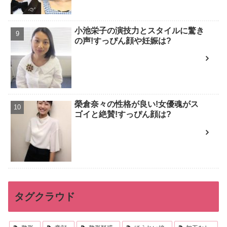
小池栄子の演技力とスタイルに驚き
の声!すっぴん顔や妊娠は?
榮倉奈々の性格が良い!女優魂がス
ゴイと絶賛!すっぴん顔は?
タグクラウド