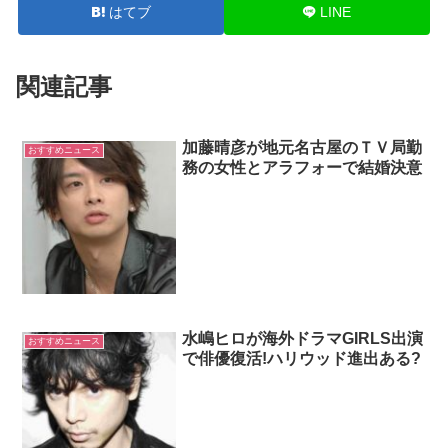
はてブ
LINE
関連記事
加藤晴彦が地元名古屋のＴＶ局勤
おすすめニュース
務の女性とアラフォーで結婚決意
水嶋ヒロが海外ドラマGIRLS出演
おすすめニュース
で俳優復活!ハリウッド進出ある?