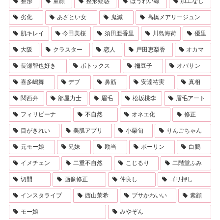
整形
童顔
整形疑惑
ほうれい線
加工なし
劣化
あざとい女
鬼滅
高橋メアリージュン
肌キレイ
今田美桜
須田亜香里
川島海荷
優里
大阪
クラスター
恋人
戸田恵梨香
オカマ
長瀬智也好き
ボトックス
禰豆子
オバサン
喜多嶋舞
デブ
鼻筋
安達祐実
真相
関西弁
部屋力士
眉毛
松坂桃李
眉毛アート
フィリピーナ
不自然
オネエ化
修正
目がきれい
美肌アプリ
小栗旬
りんごちゃん
元モー娘
兄妹
勘当
ポーリン
白鵬
イメチェン
二重不自然
こじるり
二階堂ふみ
切開
画像修正
仲良し
ゴリ押し
インスタライブ
西山茉希
ブサかわいい
素顔
モー娘
みやぞん