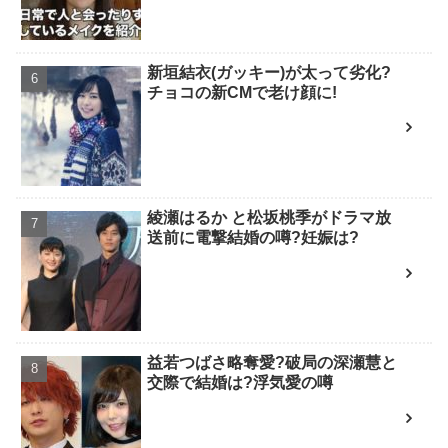
新垣結衣(ガッキー)が太って劣化?
チョコの新CMで老け顔に!
綾瀬はるか と松坂桃季がドラマ放
送前に電撃結婚の噂?妊娠は?
益若つばさ略奪愛?破局の深瀬慧と
交際で結婚は?浮気愛の噂