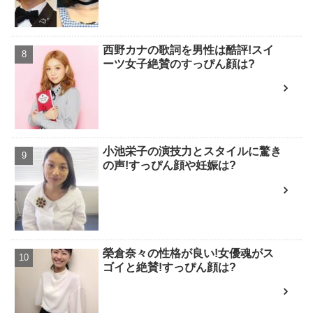
西野カナの歌詞を男性は酷評!スイ
ーツ女子絶賛のすっぴん顔は?
小池栄子の演技力とスタイルに驚き
の声!すっぴん顔や妊娠は?
榮倉奈々の性格が良い!女優魂がス
ゴイと絶賛!すっぴん顔は?