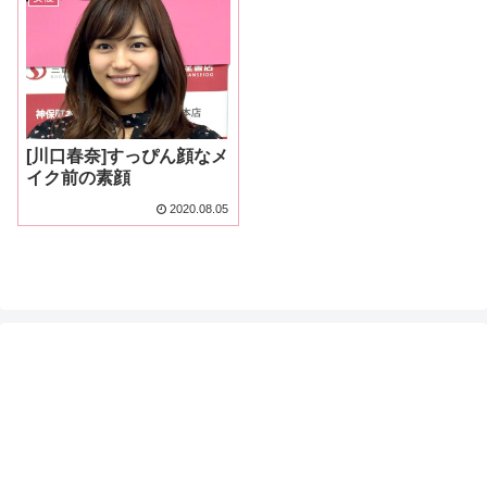
[川口春奈]すっぴん顔なメ
イク前の素顔
2020.08.05