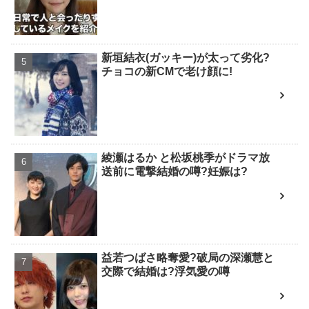
新垣結衣(ガッキー)が太って劣化?
チョコの新CMで老け顔に!
綾瀬はるか と松坂桃季がドラマ放
送前に電撃結婚の噂?妊娠は?
益若つばさ略奪愛?破局の深瀬慧と
交際で結婚は?浮気愛の噂