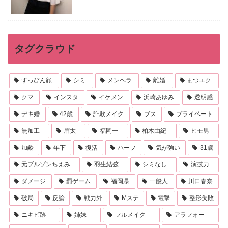
タグクラウド
すっぴん顔
シミ
メンヘラ
離婚
まつエク
クマ
インスタ
イケメン
浜崎あゆみ
透明感
デキ婚
42歳
詐欺メイク
ブス
プライベート
無加工
眉太
福岡一
柏木由紀
ヒモ男
加齢
年下
復活
ハーフ
気が強い
31歳
元ブルゾンちえみ
羽生結弦
シミなし
演技力
ダメージ
罰ゲーム
福岡県
一般人
川口春奈
破局
反論
戦力外
Mステ
電撃
整形失敗
ニキビ跡
姉妹
フルメイク
アラフォー