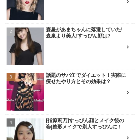
森星があまちゃんに落選していた!
森泉より美人!すっぴん顔は?
話題のサバ缶でダイエット！実際に
痩せたやり方とその効果は？
[指原莉乃]すっぴん顔とメイク後の
姿|整形メイクで別人すっぴんに！