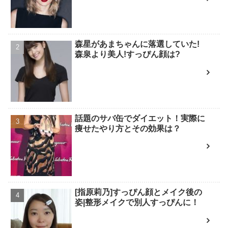
森星があまちゃんに落選していた!
森泉より美人!すっぴん顔は?
話題のサバ缶でダイエット！実際に
痩せたやり方とその効果は？
[指原莉乃]すっぴん顔とメイク後の
姿|整形メイクで別人すっぴんに！