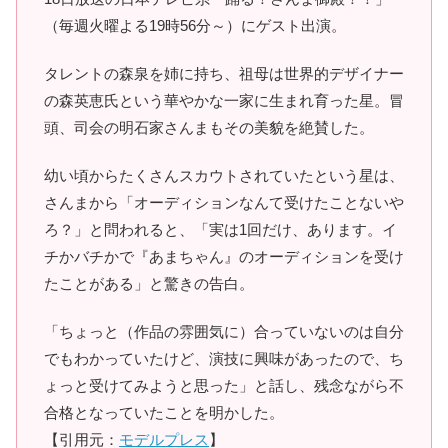
（毎週火曜よる19時56分～）にゲスト出演。
タレントの森泉を姉に持ち、祖母は世界的デザイナー
の森英恵氏という華やかな一家に生まれ育った星。冒
頭、司会の明石家さんまもその美貌を絶賛した。
幼い頃からたくさんスカウトされていたという星は、
さんまから「オーディションなんて受けたことないや
ろ？」と問われると、「実は1回だけ、あります。イ
チかバチかで『あまちゃん』のオーディションを受け
たことがある」と驚きの告白。
「ちょっと（作品の雰囲気に）合っていないのは自分
でもわかっていたけど、演技に興味があったので、ち
ょっと受けてみようと思った」と話し、残念ながら不
合格となっていたことを明かした。
【引用元：
モデルプレス
】