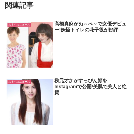
関連記事
高橋真麻がぬ～べ～で女優デビュ
おすすめニュース
ー!妖怪トイレの花子役が好評
秋元才加がすっぴん顔を
おすすめニュース
Instagramで公開!美肌で美人と絶
賛