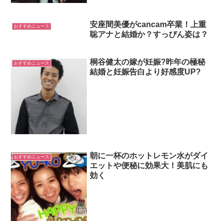
安座間美優がcancam卒業！上重
おすすめニュース
聡アナと結婚か？すっぴん姿は？
桐谷健太の嫁が妊娠?昨年の極秘
おすすめニュース
結婚と妊娠告白より好感度UP?
朝に一杯のホットレモン水がダイ
おすすめニュース
エットや便秘に効果大！美肌にも
効く