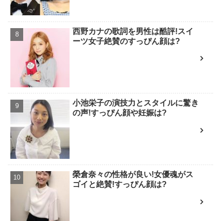
西野カナの歌詞を男性は酷評!スイ
ーツ女子絶賛のすっぴん顔は?
小池栄子の演技力とスタイルに驚き
の声!すっぴん顔や妊娠は?
榮倉奈々の性格が良い!女優魂がス
ゴイと絶賛!すっぴん顔は?