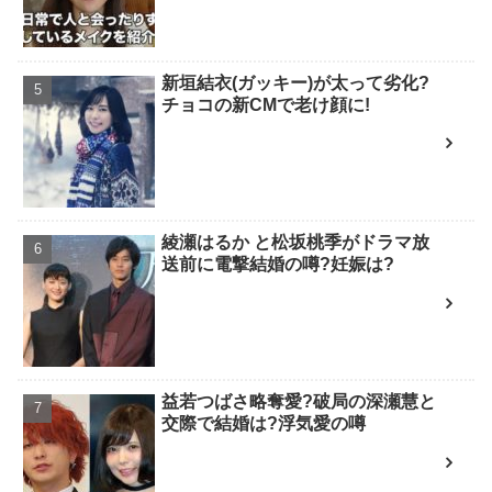
新垣結衣(ガッキー)が太って劣化?
チョコの新CMで老け顔に!
綾瀬はるか と松坂桃季がドラマ放
送前に電撃結婚の噂?妊娠は?
益若つばさ略奪愛?破局の深瀬慧と
交際で結婚は?浮気愛の噂