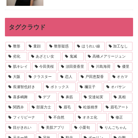
タグクラウド
整形
童顔
整形疑惑
ほうれい線
加工なし
劣化
あざとい女
鬼滅
高橋メアリージュン
肌キレイ
今田美桜
須田亜香里
川島海荷
優里
大阪
クラスター
恋人
戸田恵梨香
オカマ
長瀬智也好き
ボトックス
禰豆子
オバサン
喜多嶋舞
デブ
鼻筋
安達祐実
真相
関西弁
部屋力士
眉毛
松坂桃李
眉毛アート
フィリピーナ
不自然
オネエ化
修正
目がきれい
美肌アプリ
小栗旬
りんごちゃん
元モー娘
兄妹
勘当
ポーリン
白鵬