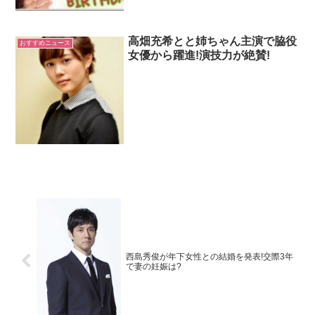
高畑充希とと姉ちゃん主演で脇役
おすすめニュース
女優から躍進!演技力が絶賛!
西島秀俊が年下女性との結婚を発表!交際3年
で妻の妊娠は?