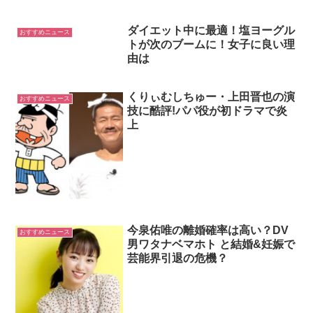
ダイエット中に最適！塩ヨーグル
おすすめニュース
トが次のブームに！女子に良い理
由は
くりぃむしちゅー・上田晋也の演
おすすめニュース
技に酷評!パパ役が初ドラマで炎
上
今泉佑唯の離婚確率は高い？DV
おすすめニュース
男ワタナベマホト と結婚&妊娠で
芸能界引退の危機？