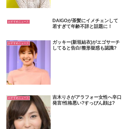
DAIGOが茶髪にイメチェンして
おすすめニュース
若すぎて年齢不詳と話題に！
ガッキー(新垣結衣)がエゴサーチ
おすすめニュース
してると告白!整形疑惑も認識?
吉木りさがアラフォー女性へ辛口
おすすめニュース
発言!性格悪い?すっぴん顔は?