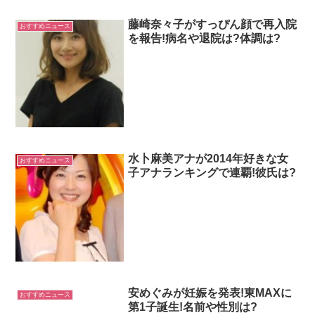
藤崎奈々子がすっぴん顔で再入院
おすすめニュース
を報告!病名や退院は?体調は?
水卜麻美アナが2014年好きな女
おすすめニュース
子アナランキングで連覇!彼氏は?
安めぐみが妊娠を発表!東MAXに
おすすめニュース
第1子誕生!名前や性別は?