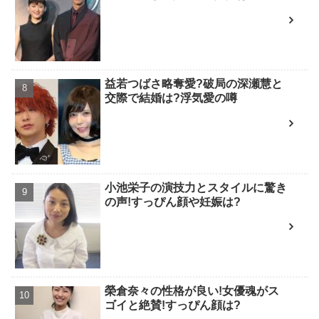
益若つばさ略奪愛?破局の深瀬慧と
交際で結婚は?浮気愛の噂
小池栄子の演技力とスタイルに驚き
の声!すっぴん顔や妊娠は?
榮倉奈々の性格が良い!女優魂がス
ゴイと絶賛!すっぴん顔は?