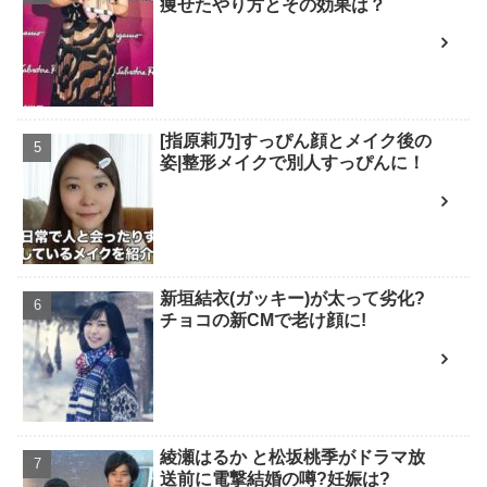
痩せたやり方とその効果は？
[指原莉乃]すっぴん顔とメイク後の
姿|整形メイクで別人すっぴんに！
新垣結衣(ガッキー)が太って劣化?
チョコの新CMで老け顔に!
綾瀬はるか と松坂桃季がドラマ放
送前に電撃結婚の噂?妊娠は?