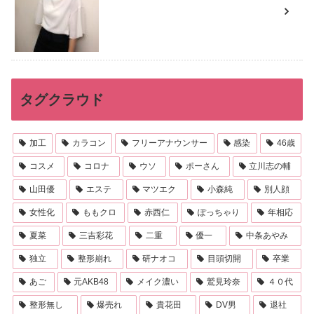
タグクラウド
加工
カラコン
フリーアナウンサー
感染
46歳
コスメ
コロナ
ウソ
ポーさん
立川志の輔
山田優
エステ
マツエク
小森純
別人顔
女性化
ももクロ
赤西仁
ぽっちゃり
年相応
夏菜
三吉彩花
二重
優一
中条あやみ
独立
整形崩れ
研ナオコ
目頭切開
卒業
あご
元AKB48
メイク濃い
鷲見玲奈
４０代
整形無し
爆売れ
貴花田
DV男
退社