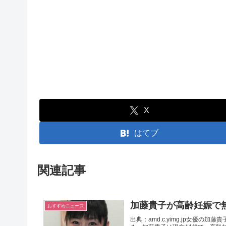
X
はてブ
関連記事
加藤貴子が高齢妊娠で
おすすめニュース
出典：amd.c.yimg.jp女