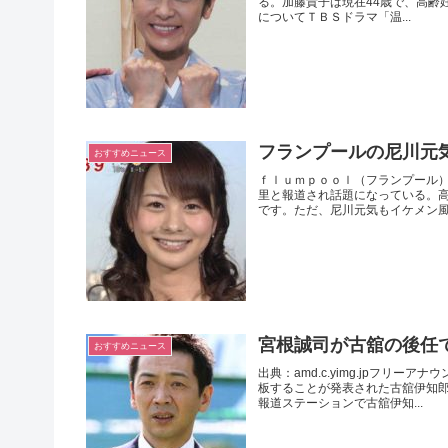
る。加藤貴子は現在44歳で、高齢
についてＴＢＳドラマ「温...
フランプールの尼川元
おすすめニュース
ｆｌｕｍｐｏｏｌ（フランプール
里と報道され話題になっている。
です。ただ、尼川元気もイケメン風に
宮根誠司が古舘の後任
おすすめニュース
出典：amd.c.yimg.jpフ
板することが発表された古舘伊知
報道ステーションで古舘伊知...