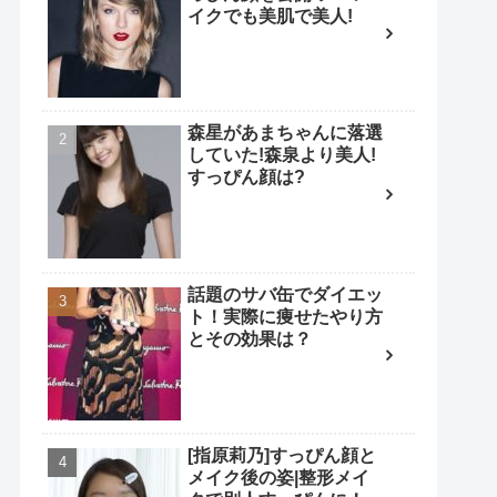
イクでも美肌で美人!
森星があまちゃんに落選
していた!森泉より美人!
すっぴん顔は?
話題のサバ缶でダイエッ
ト！実際に痩せたやり方
とその効果は？
[指原莉乃]すっぴん顔と
メイク後の姿|整形メイ