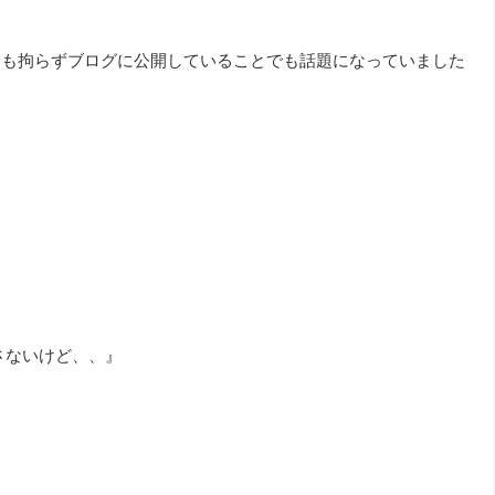
にも拘らずブログに公開していることでも話題になっていました
。
さないけど、、』