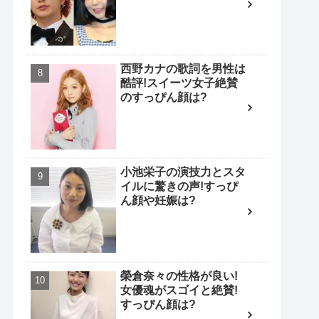
西野カナの歌詞を男性は
酷評!スイーツ女子絶賛
のすっぴん顔は?
小池栄子の演技力とスタ
イルに驚きの声!すっぴ
ん顔や妊娠は?
榮倉奈々の性格が良い!
女優魂がスゴイと絶賛!
すっぴん顔は?