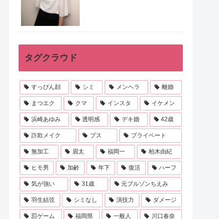
タグクラウド
すっぴん顔
シミ
メンヘラ
離婚
まつエク
クマ
インスタ
イケメン
浜崎あゆみ
透明感
デキ婚
42歳
詐欺メイク
ブス
プライベート
無加工
眉太
福岡一
柏木由紀
ヒモ男
加齢
年下
復活
ハーフ
気が強い
31歳
元ブルゾンちえみ
羽生結弦
シミなし
演技力
ダメージ
罰ゲーム
福岡県
一般人
川口春奈