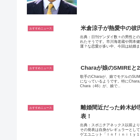
米倉涼子が熱愛中の彼
おすすめニュース
出典：日刊ゲンダイ数々の男性との
れたそうです。市川海老蔵や岡本健
運？な恋愛が多い中、今回は結婚まで
Charaが娘のSMIR
おすすめニュース
歌手のCharaが、娘でモデルのS
になっているようです。特にCha
Chara（46）が、娘で...
離婚間近だった鈴木紗
おすすめニュース
表！
出典：スポニチアネックス以前より
その発表は自身がレギュラーとして
ゲエユニット「Ｉｎｆｉｎｉｔｙ１６