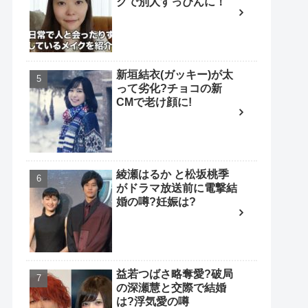
クで別人すっぴんに！
新垣結衣(ガッキー)が太
って劣化?チョコの新
CMで老け顔に!
綾瀬はるか と松坂桃季
がドラマ放送前に電撃結
婚の噂?妊娠は?
益若つばさ略奪愛?破局
の深瀬慧と交際で結婚
は?浮気愛の噂