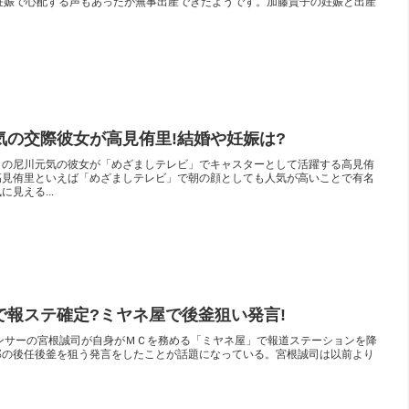
妊娠で心配する声もあったが無事出産できたようです。加藤貴子の妊娠と出産
気の交際彼女が高見侑里!結婚や妊娠は?
）の尼川元気の彼女が「めざましテレビ」でキャスターとして活躍する高見侑
高見侑里といえば「めざましテレビ」で朝の顔としても人気が高いことで有名
見える...
で報ステ確定?ミヤネ屋で後釜狙い発言!
リーアナウンサーの宮根誠司が自身がＭＣを務める「ミヤネ屋」で報道ステーションを降
郎の後任後釜を狙う発言をしたことが話題になっている。宮根誠司は以前より