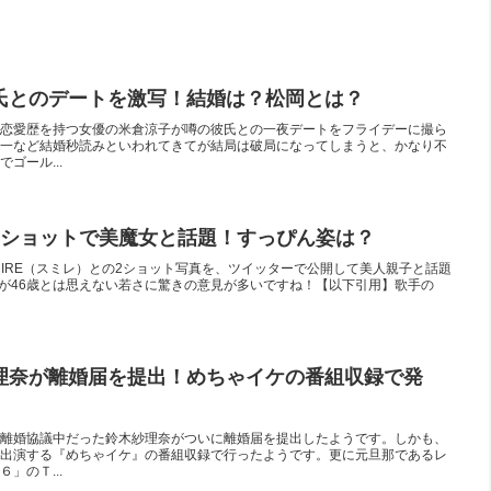
氏とのデートを激写！結婚は？松岡とは？
恋愛歴を持つ女優の米倉涼子が噂の彼氏との一夜デートをフライデーに撮ら
一など結婚秒読みといわれてきてが結局は破局になってしまうと、かなり不
ゴール...
Eと2ショットで美魔女と話題！すっぴん姿は？
UMIRE（スミレ）との2ショット写真を、ツイッターで公開して美人親子と話題
raが46歳とは思えない若さに驚きの意見が多いですね！【以下引用】歌手の
理奈が離婚届を提出！めちゃイケの番組収録で発
離婚協議中だった鈴木紗理奈がついに離婚届を提出したようです。しかも、
出演する『めちゃイケ』の番組収録で行ったようです。更に元旦那であるレ
」のＴ...