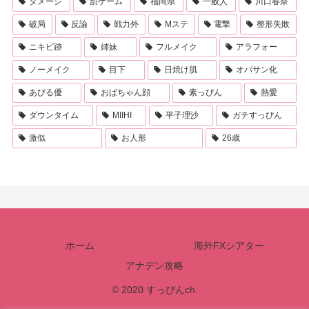
ダメージ
罰ゲーム
福岡県
一般人
川口春奈
破局
反論
戦力外
Mステ
電撃
整形失敗
ニキビ跡
姉妹
フルメイク
アラフォー
ノーメイク
目下
日焼け肌
オバサン化
あびる優
おばちゃん顔
素っぴん
熱愛
ダウンタイム
MIIHI
平子理沙
ガチすっぴん
激似
お人形
26歳
ホーム
海外FXシアター
アナデン攻略
© 2020 すっぴんch.