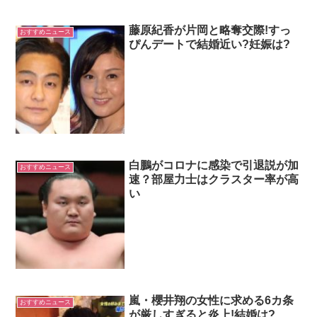
り
藤原紀香が片岡と略奪交際!すっ
おすすめニュース
ぴんデートで結婚近い?妊娠は?
白鵬がコロナに感染で引退説が加
おすすめニュース
速？部屋力士はクラスター率が高
い
嵐・櫻井翔の女性に求める6カ条
おすすめニュース
が厳しすぎると炎上!結婚は?