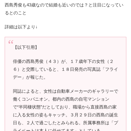
西島秀俊も43歳なので結婚も近いのでは？と注目になってい
るとのこと
詳細は以下より↓
【以下引用】
俳優の西島秀俊（４３）が、１７歳年下の女性（２
６）と交際していると、１８日発売の写真誌「フライ
デー」が報じた。
同誌によると、女性は自動車メーカーのギャラリーで
働くコンパニオン。都内の西島の自宅マンション
で“半同棲状態”だとしており、職場から直接西島の家
に入る女性の姿もキャッチ。３月２９日の西島の誕生
日も、２人で過ごしたとみられる。所属事務所は「プ
ライベートは本人に任せてます」としている。