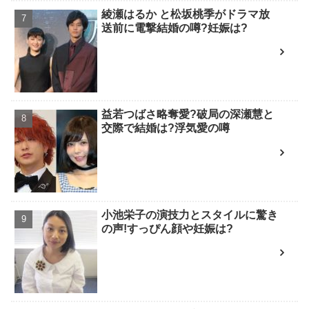
綾瀬はるか と松坂桃季がドラマ放
送前に電撃結婚の噂?妊娠は?
益若つばさ略奪愛?破局の深瀬慧と
交際で結婚は?浮気愛の噂
小池栄子の演技力とスタイルに驚き
の声!すっぴん顔や妊娠は?