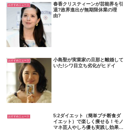
春香クリスティーンが芸能界を引
おすすめニュース
退?政界進出が無期限休業の理
由?
小島聖が実業家の旦那と離婚して
おすすめニュース
いた!シワ目立ち劣化がヒドイ
5:2ダイエット（簡単プチ断食ダ
おすすめニュース
イエット）で楽しく痩せる！モノ
マネ芸人やしろ優も実践し効果あ