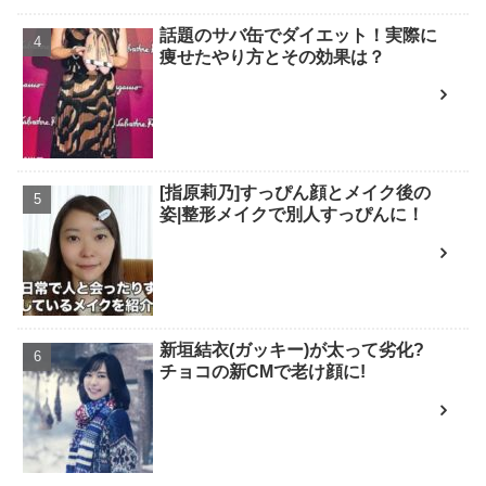
話題のサバ缶でダイエット！実際に
痩せたやり方とその効果は？
[指原莉乃]すっぴん顔とメイク後の
姿|整形メイクで別人すっぴんに！
新垣結衣(ガッキー)が太って劣化?
チョコの新CMで老け顔に!