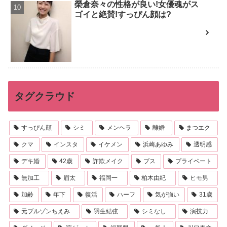
榮倉奈々の性格が良い!女優魂がス
ゴイと絶賛!すっぴん顔は?
タグクラウド
すっぴん顔
シミ
メンヘラ
離婚
まつエク
クマ
インスタ
イケメン
浜崎あゆみ
透明感
デキ婚
42歳
詐欺メイク
ブス
プライベート
無加工
眉太
福岡一
柏木由紀
ヒモ男
加齢
年下
復活
ハーフ
気が強い
31歳
元ブルゾンちえみ
羽生結弦
シミなし
演技力