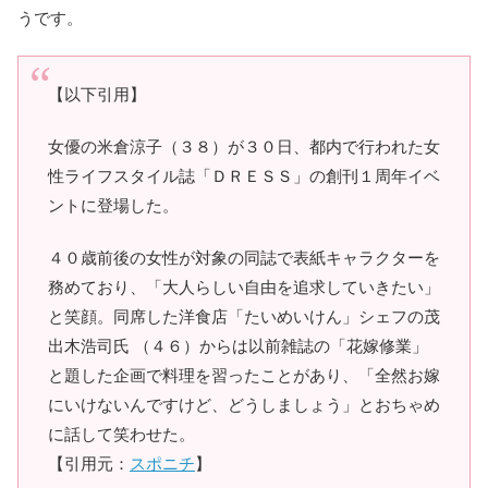
うです。
【以下引用】
女優の米倉涼子（３８）が３０日、都内で行われた女
性ライフスタイル誌「ＤＲＥＳＳ」の創刊１周年イベ
ントに登場した。
４０歳前後の女性が対象の同誌で表紙キャラクターを
務めており、「大人らしい自由を追求していきたい」
と笑顔。同席した洋食店「たいめいけん」シェフの茂
出木浩司氏 （４６）からは以前雑誌の「花嫁修業」
と題した企画で料理を習ったことがあり、「全然お嫁
にいけないんですけど、どうしましょう」とおちゃめ
に話して笑わせた。
【引用元：
スポニチ
】