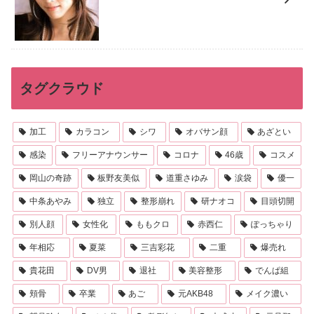
タグクラウド
加工
カラコン
シワ
オバサン顔
あざとい
感染
フリーアナウンサー
コロナ
46歳
コスメ
岡山の奇跡
板野友美似
道重さゆみ
涙袋
優一
中条あやみ
独立
整形崩れ
研ナオコ
目頭切開
別人顔
女性化
ももクロ
赤西仁
ぽっちゃり
年相応
夏菜
三吉彩花
二重
爆売れ
貴花田
DV男
退社
美容整形
でんぱ組
頬骨
卒業
あご
元AKB48
メイク濃い