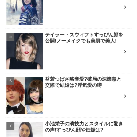
テイラー・スウィフトすっぴん顔を
公開!ノーメイクでも美肌で美人!
益若つばさ略奪愛?破局の深瀬慧と
交際で結婚は?浮気愛の噂
小池栄子の演技力とスタイルに驚き
の声!すっぴん顔や妊娠は?