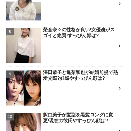
榮倉奈々の性格が良い!女優魂がス
ゴイと絶賛!すっぴん顔は?
深田恭子と亀梨和也が結婚前提で熱
愛交際?妊娠やすっぴん顔は?
釈由美子が髪型を黒髪ロングに変
更!現在の彼氏やすっぴん顔は?