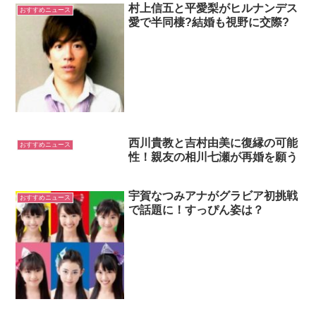
村上信五と平愛梨がヒルナンデス
おすすめニュース
愛で半同棲?結婚も視野に交際?
西川貴教と吉村由美に復縁の可能
おすすめニュース
性！親友の相川七瀬が再婚を願う
宇賀なつみアナがグラビア初挑戦
おすすめニュース
で話題に！すっぴん姿は？