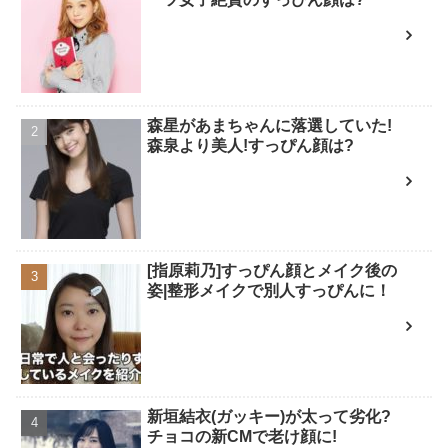
森星があまちゃんに落選していた!
森泉より美人!すっぴん顔は?
[指原莉乃]すっぴん顔とメイク後の
姿|整形メイクで別人すっぴんに！
新垣結衣(ガッキー)が太って劣化?
チョコの新CMで老け顔に!