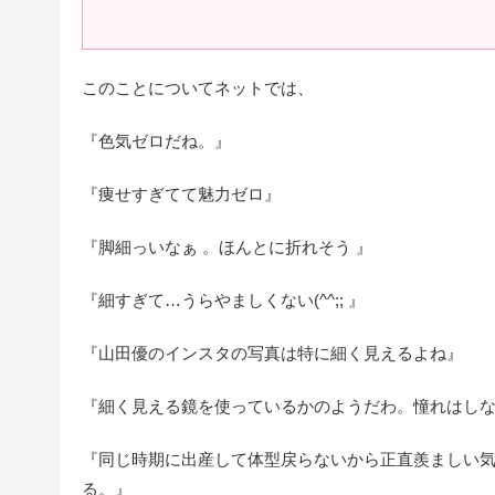
このことについてネットでは、
『色気ゼロだね。』
『痩せすぎてて魅力ゼロ』
『脚細っいなぁ 。ほんとに折れそう 』
『細すぎて…うらやましくない(^^;; 』
『山田優のインスタの写真は特に細く見えるよね』
『細く見える鏡を使っているかのようだわ。憧れはし
『同じ時期に出産して体型戻らないから正直羨ましい気
る。』