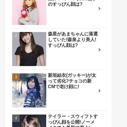
のすっぴん顔は?
森星があまちゃんに落選
していた!森泉より美人!
すっぴん顔は?
新垣結衣(ガッキー)が太
って劣化?チョコの新
CMで老け顔に!
テイラー・スウィフトす
っぴん顔を公開!ノーメ