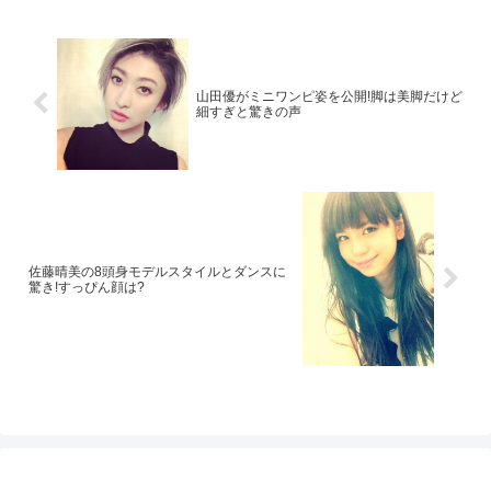
山田優がミニワンピ姿を公開!脚は美脚だけど
細すぎと驚きの声
佐藤晴美の8頭身モデルスタイルとダンスに
驚き!すっぴん顔は?