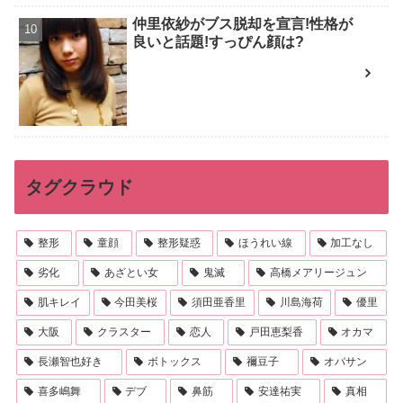
仲里依紗がブス脱却を宣言!性格が
良いと話題!すっぴん顔は?
タグクラウド
整形
童顔
整形疑惑
ほうれい線
加工なし
劣化
あざとい女
鬼滅
高橋メアリージュン
肌キレイ
今田美桜
須田亜香里
川島海荷
優里
大阪
クラスター
恋人
戸田恵梨香
オカマ
長瀬智也好き
ボトックス
禰豆子
オバサン
喜多嶋舞
デブ
鼻筋
安達祐実
真相