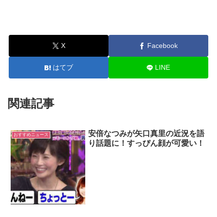
X
Facebook
はてブ
LINE
関連記事
安倍なつみが矢口真里の近況を語
おすすめニュース
り話題に！すっぴん顔が可愛い！