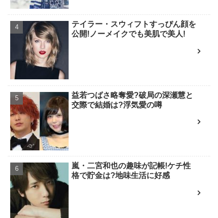
テイラー・スウィフトすっぴん顔を
公開!ノーメイクでも美肌で美人!
益若つばさ略奪愛?破局の深瀬慧と
交際で結婚は?浮気愛の噂
嵐・二宮和也の趣味が記帳!ケチ性
格で貯金は?地味生活に好感