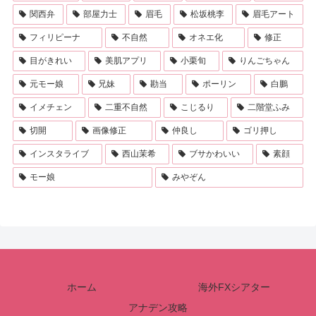
関西弁
部屋力士
眉毛
松坂桃李
眉毛アート
フィリピーナ
不自然
オネエ化
修正
目がきれい
美肌アプリ
小栗旬
りんごちゃん
元モー娘
兄妹
勘当
ポーリン
白鵬
イメチェン
二重不自然
こじるり
二階堂ふみ
切開
画像修正
仲良し
ゴリ押し
インスタライブ
西山茉希
ブサかわいい
素顔
モー娘
みやぞん
ホーム
海外FXシアター
アナデン攻略