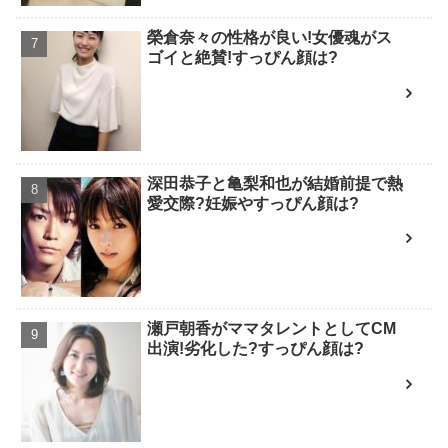
榮倉奈々の性格が良い!女優魂がス
ゴイと絶賛!すっぴん顔は?
深田恭子と亀梨和也が結婚前提で熱
愛交際?妊娠やすっぴん顔は?
瀬戸朝香がママタレントとしてCM
出演!劣化した?すっぴん顔は?