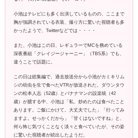
小池はテレビにも多く出演しているものの、ここまで
胸が強調されている衣装、撮り方に驚いた視聴者も多
かったようで、Twitterなどでは・・・・
また、小池はこの日、レギュラーでMCを務めている
深夜番組「クレイジージャーニー」（TBS系）でも、
違うことで話題に。
この日は総集編で、過去放送分から小池がカミキリム
シの幼虫を生で食べたVTRが放送された。ダウンタウ
ンの松本人志（52歳）とバナナマンの設楽統（42
歳）が臆する中、小池は「私、炒めたのは食べたこと
あります。ご飯にかけて。大丈夫でした」「行ってみ
ますよ。せっかくだから」「甘くはないですね」と、
何ら怖じ気づくことなく淡々と食べていたが、その姿
に驚いた視聴者が続出したようだ。