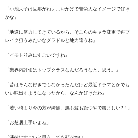
『小池栄子は旦那がねぇ…おかげで苦労人なイメージで好き
かな』
『地道に努力してきているから、そこらのキャラ変更で再ブ
レイク狙うみたいなグラドルと地力違うね』
『イモト並みにすごいですね』
『業界内評価はトップクラスなんだろうなと、思う。』
『昔はそんな好きでもなかったんだけど最近ドラマとかでも
いい味出すようになったから、なんか好きだわ』
『若い時より今の方が綺麗。肌も髪も艶つやで羨ましい?！』
『お芝居上手いよね』
『演技はすごいと思う。でも顔が怖い』