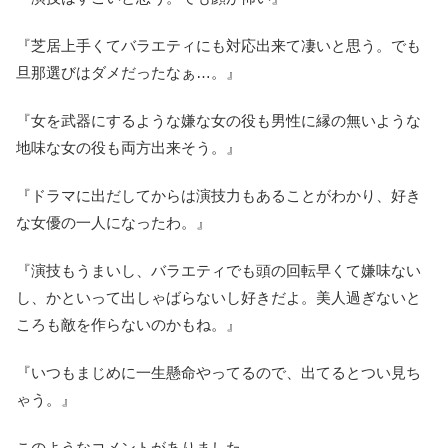
『芝居上手くてバラエティにも対応出来て凄いと思う。でも
旦那選びはダメだったなぁ…。』
『女を武器にするような嫌な女の役も男性に縁の無いような
地味な女の役も両方出来そう。』
『ドラマに出だしてからは演技力もあることがわかり、好き
な女優の一人になったわ。』
『演技もうまいし、バラエティでも頭の回転早くて嫌味ない
し、かといって出しゃばらないし好きだよ。美人過ぎないと
ころも敵を作らないのかもね。』
『いつもまじめに一生懸命やってるので、出てるとつい見ち
ゃう。』
このようなコメントがありました。