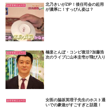
北乃きいがZIP！後任司会の起用
おすすめニュース
が濃厚に！すっぴん姿は？
極楽とんぼ・コンビ復活?加藤浩
おすすめニュース
次のライブに山本圭壱が飛び入り
女医の脇坂英理子先生のホスト通
おすすめニュース
いでの豪遊がすごすぎと話題！