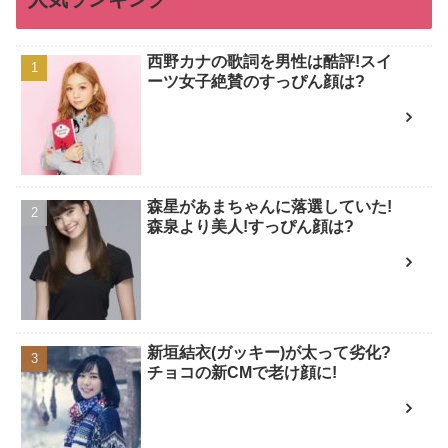
西野カナの歌詞を男性は酷評!スイ
ーツ女子絶賛のすっぴん顔は?
森星があまちゃんに落選していた!
森泉より美人!すっぴん顔は?
新垣結衣(ガッキー)が太って劣化?
チョコの新CMで老け顔に!