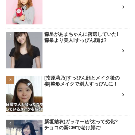
森星があまちゃんに落選していた!
森泉より美人!すっぴん顔は?
[指原莉乃]すっぴん顔とメイク後の
姿|整形メイクで別人すっぴんに！
新垣結衣(ガッキー)が太って劣化?
チョコの新CMで老け顔に!