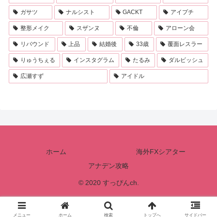
ガサツ
ナルシスト
GACKT
アイプチ
整形メイク
スザンヌ
不倫
アローン会
リバウンド
上品
結婚後
33歳
覆面レスラー
りゅうちぇる
インスタグラム
たるみ
ダルビッシュ
広瀬すず
アイドル
ホーム
海外FXシアター
アナデン攻略
© 2020 すっぴんch.
メニュー
ホーム
検索
トップへ
サイドバー