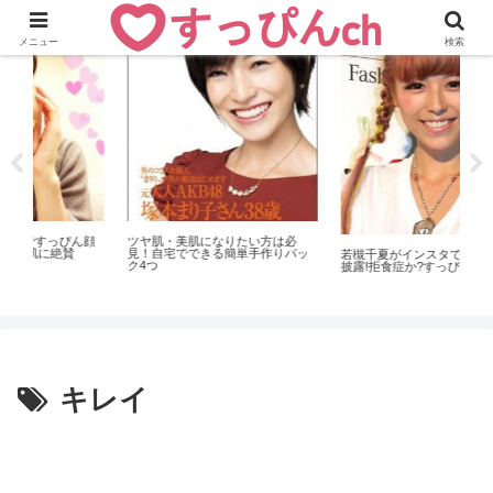
おすすめニュース
おすすめニュース
メニュー
検索
お
美
ル
に
顔
ツヤ肌・美肌になりたい方は必
見！自宅でできる簡単手作りパッ
若槻千夏がインスタで細すぎ脚を
ク4つ
披露!拒食症か?すっぴん顔は?
キレイ