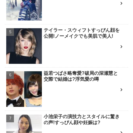
テイラー・スウィフトすっぴん顔を
公開!ノーメイクでも美肌で美人!
益若つばさ略奪愛?破局の深瀬慧と
交際で結婚は?浮気愛の噂
小池栄子の演技力とスタイルに驚き
の声!すっぴん顔や妊娠は?