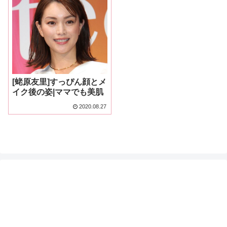
[蛯原友里]すっぴん顔とメ
イク後の姿|ママでも美肌
2020.08.27