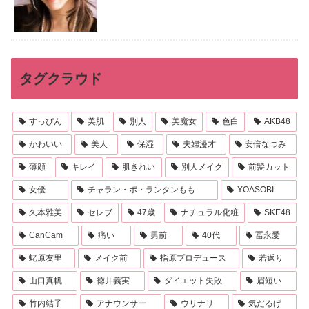
タグクラウド
すっぴん
美肌
別人
美魔女
色白
AKB48
かわいい
美人
保湿
夫婦漫才
安倍なつみ
薄顔
キレイ
肌きれい
別人メイク
前髪カット
女優
チャラン・ポ・ランタンもも
YOASOBI
久本雅美
セレブ
47歳
ナチュラル化粧
SKE48
CanCam
痛い
男前
40代
冨永愛
蛯原友里
メイク前
指原プロデュース
若返り
山口真帆
徳井義実
ダイエット失敗
眉短い
竹内結子
アナウンサー
ウリナリ
気だるげ