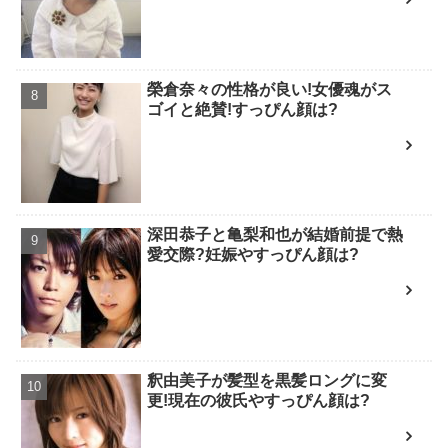
榮倉奈々の性格が良い!女優魂がス
ゴイと絶賛!すっぴん顔は?
深田恭子と亀梨和也が結婚前提で熱
愛交際?妊娠やすっぴん顔は?
釈由美子が髪型を黒髪ロングに変
更!現在の彼氏やすっぴん顔は?