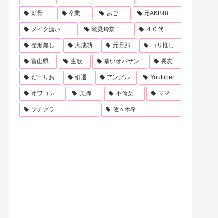
頬骨
卒業
あご
元AKB48
メイク濃い
鷲見玲奈
４０代
整形無し
大成功
元旦那
ゴリ推し
富山県
生歌
痛いオバサン
長友
だーりお
引退
アングル
Youtuber
オワコン
美脚
不倫女
ママ
プチプラ
佐々木希