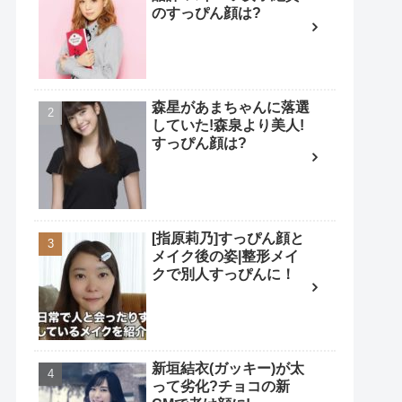
のすっぴん顔は?
森星があまちゃんに落選
していた!森泉より美人!
すっぴん顔は?
[指原莉乃]すっぴん顔と
メイク後の姿|整形メイ
クで別人すっぴんに！
新垣結衣(ガッキー)が太
って劣化?チョコの新