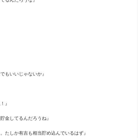
味でもいいじゃないか』
』
ね！』
て貯金してるんだろうね』
す。たしか有吉も相当貯め込んでいるはず』