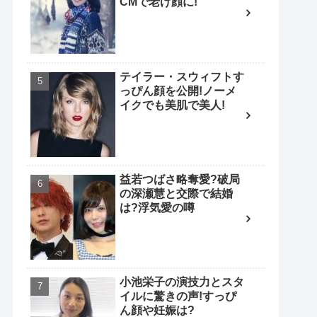
CMで老け顔に!
テイラー・スウィフトす
っぴん顔を公開!ノーメ
イクでも美肌で美人!
益若つばさ略奪愛?破局
の深瀬慧と交際で結婚
は?浮気愛の噂
小池栄子の演技力とスタ
イルに驚きの声!すっぴ
ん顔や妊娠は?