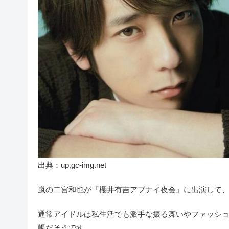
出典：up.gc-img.net
嵐の二宮和也が『櫻井有吉アブナイ夜会』に出演して
通常アイドルは私生活でも派手な振る舞いやファッシ
帳だそうです。