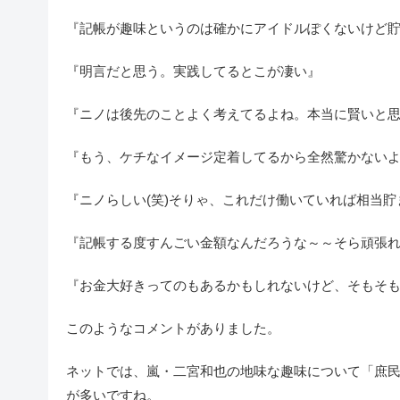
『記帳が趣味というのは確かにアイドルぽくないけど
『明言だと思う。実践してるとこが凄い』
『ニノは後先のことよく考えてるよね。本当に賢いと
『もう、ケチなイメージ定着してるから全然驚かない
『ニノらしい(笑)そりゃ、これだけ働いていれば相当
『記帳する度すんごい金額なんだろうな～～そら頑張
『お金大好きってのもあるかもしれないけど、そもそ
このようなコメントがありました。
ネットでは、嵐・二宮和也の地味な趣味について「庶
が多いですね。