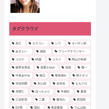
タグクラウド
加工
カラコン
シワ
オバサン顔
あざとい
感染
フリーアナウンサー
コロナ
46歳
コスメ
岡山の奇跡
板野友美似
道重さゆみ
涙袋
優一
中条あやみ
独立
整形崩れ
研ナオコ
目頭切開
別人顔
女性化
ももクロ
赤西仁
ぽっちゃり
年相応
夏菜
三吉彩花
二重
爆売れ
貴花田
DV男
退社
美容整形
でんぱ組