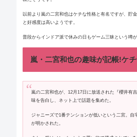
以前より嵐の二宮和也はケチな性格と有名ですが、貯
と好感度は高いようです。
普段からインドア派で休みの日もゲーム三昧という噂
嵐・二宮和也の趣味が記帳!ケ
嵐の二宮和也が、12月17日に放送された『櫻井有
味を告白し、ネット上で話題を集めた。
ジャニーズで1番テンションが低いという二宮。自
が明かされた。