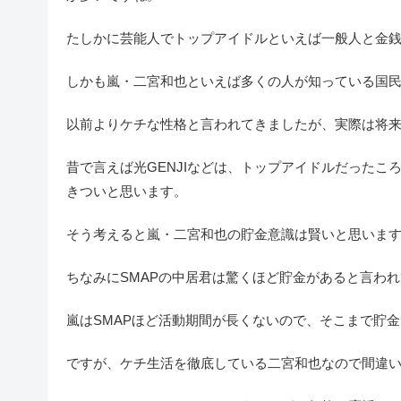
たしかに芸能人でトップアイドルといえば一般人と金
しかも嵐・二宮和也といえば多くの人が知っている国
以前よりケチな性格と言われてきましたが、実際は将
昔で言えば光GENJIなどは、トップアイドルだった
きついと思います。
そう考えると嵐・二宮和也の貯金意識は賢いと思いま
ちなみにSMAPの中居君は驚くほど貯金があると言わ
嵐はSMAPほど活動期間が長くないので、そこまで貯
ですが、ケチ生活を徹底している二宮和也なので間違