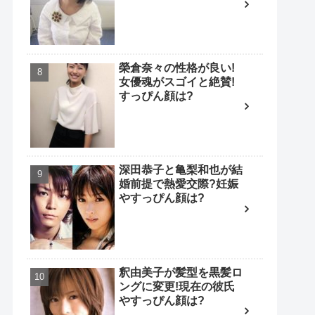
榮倉奈々の性格が良い!
女優魂がスゴイと絶賛!
すっぴん顔は?
深田恭子と亀梨和也が結
婚前提で熱愛交際?妊娠
やすっぴん顔は?
釈由美子が髪型を黒髪ロ
ングに変更!現在の彼氏
やすっぴん顔は?