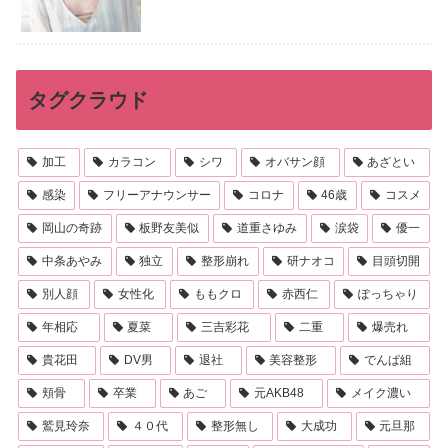
タグクラウド
加工
カラコン
シワ
オバサン顔
あざとい
感染
フリーアナウンサー
コロナ
46歳
コスメ
岡山の奇跡
板野友美似
道重さゆみ
涙袋
優一
中条あやみ
独立
整形崩れ
研ナオコ
目頭切開
別人顔
女性化
ももクロ
赤西仁
ぽっちゃり
年相応
夏菜
三吉彩花
二重
爆売れ
貴花田
DV男
退社
美容整形
でんぱ組
頬骨
卒業
あご
元AKB48
メイク濃い
鷲見玲奈
４０代
整形無し
大成功
元旦那