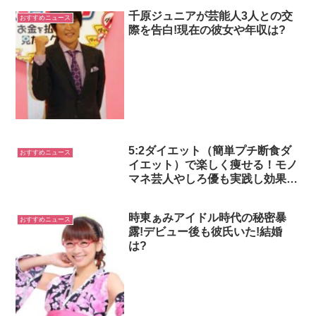
千原ジュニアが芸能人3人との交
おすすめニュース
際を告白!現在の彼女や年収は?
5:2ダイエット（簡単プチ断食ダ
おすすめニュース
イエット）で楽しく痩せる！モノ
マネ芸人やしろ優も実践し効果あ
り
時東ぁみアイドル時代の秘密暴
おすすめニュース
露!デビュー後も彼氏いた!結婚
は?