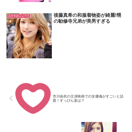
後藤真希の和服着物姿が綺麗!甥
おすすめニュース
の勧修寺兄弟が美男すぎる
市川由衣の主演映画での女優魂がすごいと話
題！すっぴん姿は？