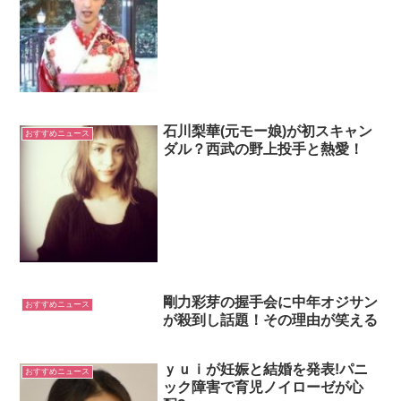
石川梨華(元モー娘)が初スキャン
おすすめニュース
ダル？西武の野上投手と熱愛！
剛力彩芽の握手会に中年オジサン
おすすめニュース
が殺到し話題！その理由が笑える
ｙｕｉが妊娠と結婚を発表!パニ
おすすめニュース
ック障害で育児ノイローゼが心