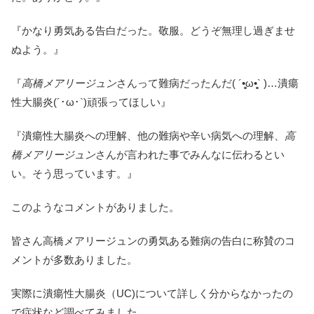
『かなり勇気ある告白だった。敬服。どうぞ無理し過ぎませ
ぬよう。』
『
高橋メアリージュン
さんって難病だったんだ( ´•̥̥̥ω•̥̥̥` )…潰瘍
性大腸炎(´･ω･`)頑張ってほしい』
『潰瘍性大腸炎への理解、他の難病や辛い病気への理解、
高
橋メアリージュン
さんが言われた事でみんなに伝わるとい
い。そう思っています。』
このようなコメントがありました。
皆さん高橋メアリージュンの勇気ある難病の告白に称賛のコ
メントが多数ありました。
実際に潰瘍性大腸炎（UC)について詳しく分からなかったの
で症状など調べてみました。