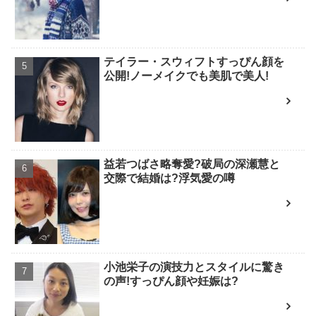
テイラー・スウィフトすっぴん顔を
公開!ノーメイクでも美肌で美人!
益若つばさ略奪愛?破局の深瀬慧と
交際で結婚は?浮気愛の噂
小池栄子の演技力とスタイルに驚き
の声!すっぴん顔や妊娠は?