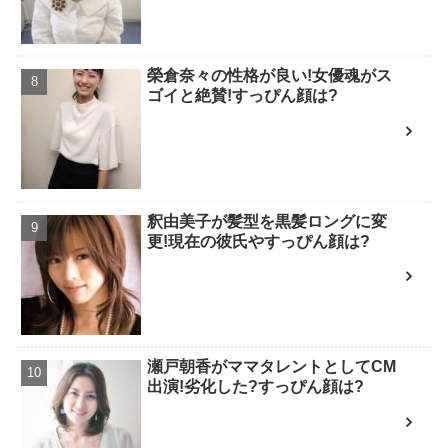
榮倉奈々の性格が良い!女優魂がス
ゴイと絶賛!すっぴん顔は?
釈由美子が髪型を黒髪ロングに変
更!現在の彼氏やすっぴん顔は?
瀬戸朝香がママタレントとしてCM
出演!劣化した?すっぴん顔は?