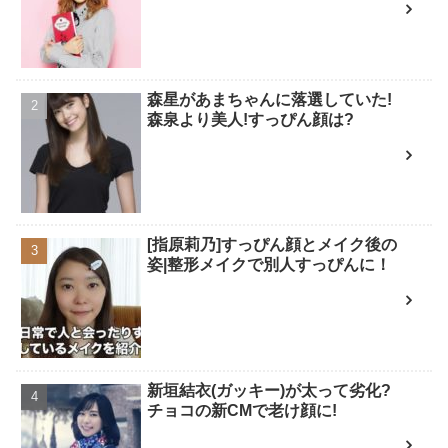
森星があまちゃんに落選していた!
森泉より美人!すっぴん顔は?
[指原莉乃]すっぴん顔とメイク後の
姿|整形メイクで別人すっぴんに！
新垣結衣(ガッキー)が太って劣化?
チョコの新CMで老け顔に!