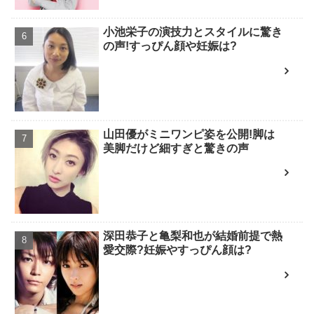
小池栄子の演技力とスタイルに驚き
の声!すっぴん顔や妊娠は?
山田優がミニワンピ姿を公開!脚は
美脚だけど細すぎと驚きの声
深田恭子と亀梨和也が結婚前提で熱
愛交際?妊娠やすっぴん顔は?