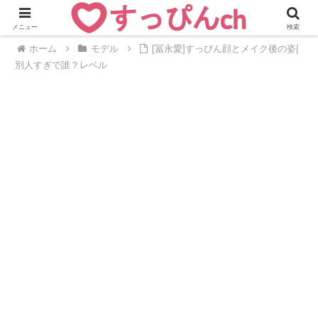
メニュー
検索
ホーム
モデル
[冨永愛]すっぴん顔とメイク後の姿|
別人すぎで誰？レベル