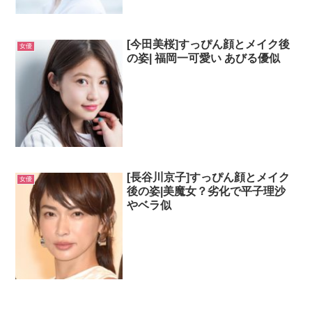
[今田美桜]すっぴん顔とメイク後
女優
の姿| 福岡一可愛い あびる優似
[長谷川京子]すっぴん顔とメイク
女優
後の姿|美魔女？劣化で平子理沙
やベラ似