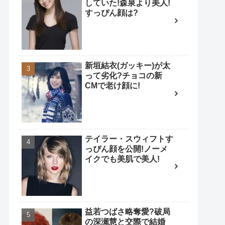
していた!森泉より美人!
すっぴん顔は?
新垣結衣(ガッキー)が太
って劣化?チョコの新
CMで老け顔に!
テイラー・スウィフトす
っぴん顔を公開!ノーメ
イクでも美肌で美人!
益若つばさ略奪愛?破局
の深瀬慧と交際で結婚