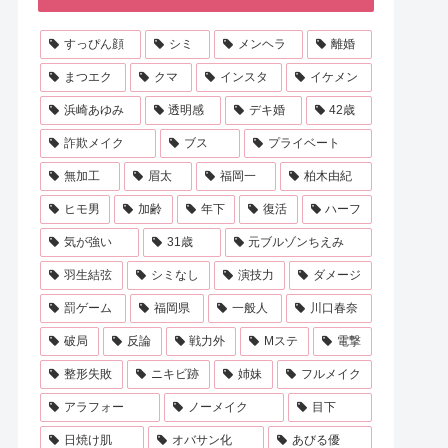
すっぴん顔
シミ
メンヘラ
離婚
まつエク
クマ
インスタ
イケメン
浜崎あゆみ
透明感
デキ婚
42歳
詐欺メイク
ブス
プライベート
無加工
眉太
福岡一
柏木由紀
ヒモ男
加齢
年下
復活
ハーフ
気が強い
31歳
元ブルゾンちえみ
羽生結弦
シミなし
演技力
ダメージ
罰ゲーム
福岡県
一般人
川口春奈
破局
反論
戦力外
Mステ
電撃
整形失敗
ニキビ跡
姉妹
フルメイク
アラフォー
ノーメイク
目下
日焼け肌
オバサン化
あびる優