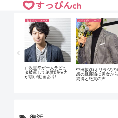
おすすめニュース
おすすめニュース
マタレン
演!劣化し
ピース・綾部祐二が昼
は?
遠藤久美子(エンクミ)
ドラマで主演抜擢!演技
現在の姿に驚き!女優
力は?天狗になる?
転身!結婚は?
復活