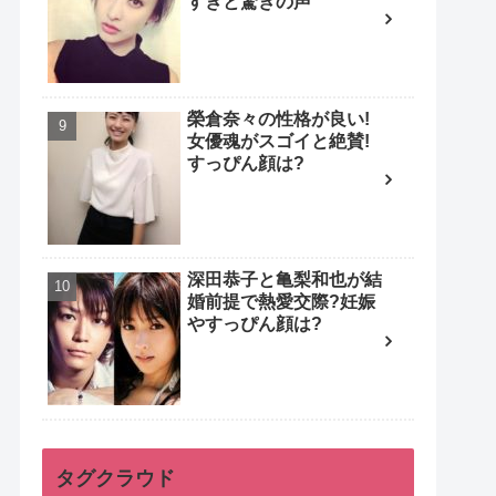
すぎと驚きの声
榮倉奈々の性格が良い!
女優魂がスゴイと絶賛!
すっぴん顔は?
深田恭子と亀梨和也が結
婚前提で熱愛交際?妊娠
やすっぴん顔は?
タグクラウド