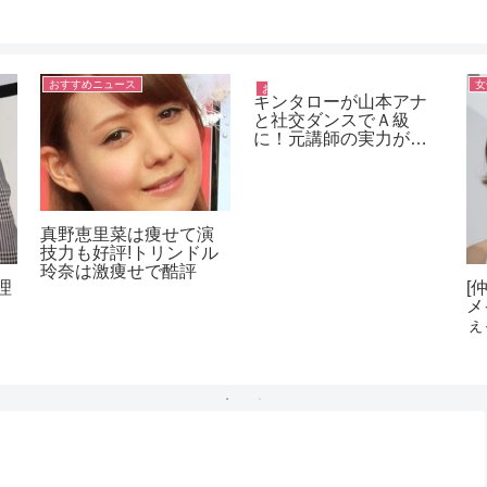
おすすめニュース
おすすめニュース
お
向井理が主演する新ド
元
ラマ「永遠の0」での丸
ナ
刈り姿が話題に！
ビ
堀江貴文(ホリエモン)が
の
廣井ゆうと熱愛!彼女と
に
の結婚や妊娠は?