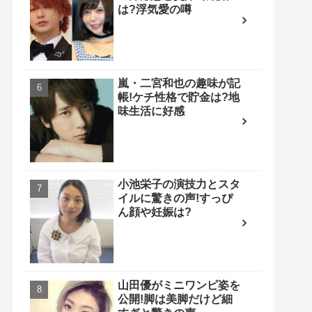
は?浮気愛の噂
嵐・二宮和也の趣味が記
帳!ケチ性格で貯金は?地
味生活に好感
小池栄子の演技力とスタ
イルに驚きの声!すっぴ
ん顔や妊娠は?
山田優がミニワンピ姿を
公開!脚は美脚だけど細