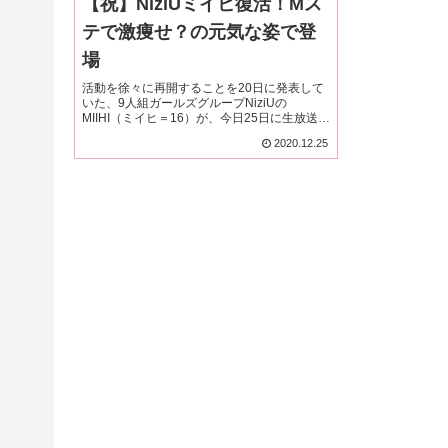
【祝】NiziUミイヒ復活！Mス
テで激痩せ？の元気な姿で登
場
活動を徐々に再開することを20日に発表して
いた、9人組ガールズグループNiziUの
MIIHI（ミイヒ＝16）が、今日25日に生放送さ
れるテレビ朝日系音楽特番「ミュージックス
2020.12.25
テーション ウルトラ SUPER
LIVE2020」（午後5時）に出...