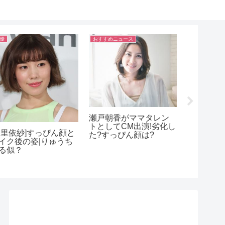
おすすめニュース
おすすめニュ
すすめニュース
モデルの岩本乃蒼ア
がＺＩＰ！で番組デ
ューで話題に！
戸次重幸
野村周平の女装姿がキ
タ披露して
モイ?ドラマ恋仲での演
が凄い!動
技力やギャップは?