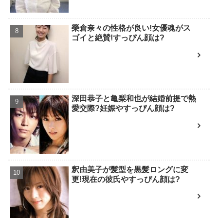
榮倉奈々の性格が良い!女優魂がス
ゴイと絶賛!すっぴん顔は?
深田恭子と亀梨和也が結婚前提で熱
愛交際?妊娠やすっぴん顔は?
釈由美子が髪型を黒髪ロングに変
更!現在の彼氏やすっぴん顔は?