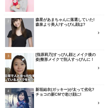
森星があまちゃんに落選していた!
森泉より美人!すっぴん顔は?
[指原莉乃]すっぴん顔とメイク後の
姿|整形メイクで別人すっぴんに！
新垣結衣(ガッキー)が太って劣化?
チョコの新CMで老け顔に!