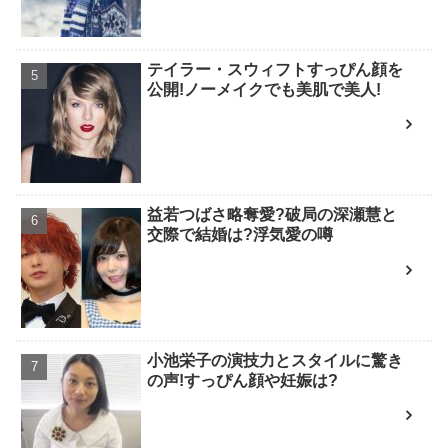
テイラー・スウィフトすっぴん顔を
公開!ノーメイクでも美肌で美人!
益若つばさ略奪愛?破局の深瀬慧と
交際で結婚は?浮気愛の噂
小池栄子の演技力とスタイルに驚き
の声!すっぴん顔や妊娠は?