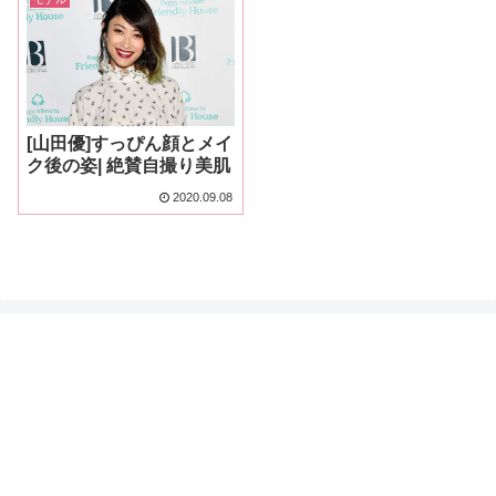
[山田優]すっぴん顔とメイ
ク後の姿| 絶賛自撮り美肌
2020.09.08