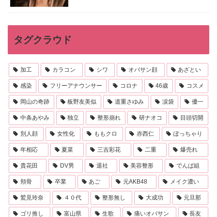
タグクラウド
加工
カラコン
シワ
オバサン顔
あざとい
感染
フリーアナウンサー
コロナ
46歳
コスメ
岡山の奇跡
板野友美似
道重さゆみ
涙袋
優一
中条あやみ
独立
整形崩れ
研ナオコ
目頭切開
別人顔
女性化
ももクロ
赤西仁
ぽっちゃり
年相応
夏菜
三吉彩花
二重
爆売れ
貴花田
DV男
退社
美容整形
でんぱ組
頬骨
卒業
あご
元AKB48
メイク濃い
鷲見玲奈
４０代
整形無し
大成功
元旦那
ゴリ推し
富山県
生歌
痛いオバサン
長友