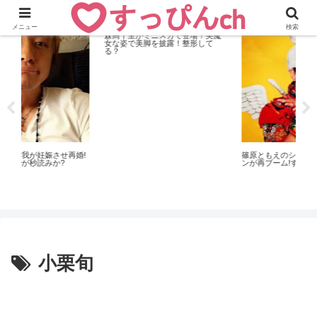
おすすめニュース
お
メニュー
検索
おすすめニュース
美魔
干されていた東風万智子(真中瞳)が
て
新昼ドラマの主演で復活！結婚は
篠原ともえのシノラーファッショ
加
ンが再ブーム!すっぴん顔は美人?
が
小栗旬