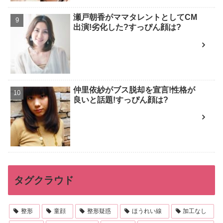
瀬戸朝香がママタレントとしてCM
出演!劣化した?すっぴん顔は?
仲里依紗がブス脱却を宣言!性格が
良いと話題!すっぴん顔は?
タグクラウド
整形
童顔
整形疑惑
ほうれい線
加工なし