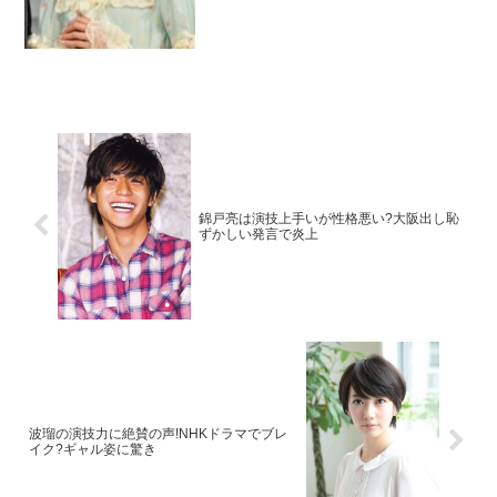
錦戸亮は演技上手いが性格悪い?大阪出し恥
ずかしい発言で炎上
波瑠の演技力に絶賛の声!NHKドラマでブレ
イク?ギャル姿に驚き