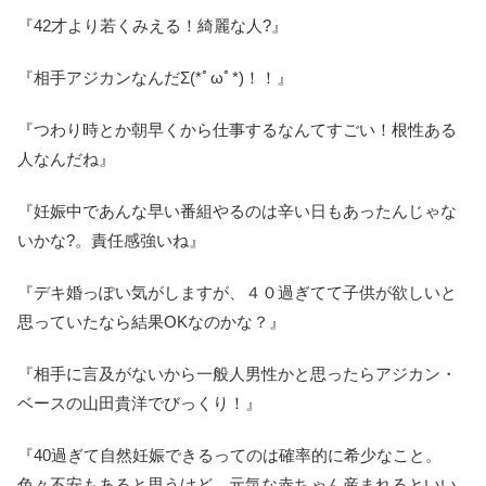
『42才より若くみえる！綺麗な人?』
『相手アジカンなんだΣ(*ﾟωﾟ*)！！』
『つわり時とか朝早くから仕事するなんてすごい！根性ある
人なんだね』
『妊娠中であんな早い番組やるのは辛い日もあったんじゃな
いかな?。責任感強いね』
『デキ婚っぽい気がしますが、４０過ぎてて子供が欲しいと
思っていたなら結果OKなのかな？』
『相手に言及がないから一般人男性かと思ったらアジカン・
ベースの山田貴洋でびっくり！』
『40過ぎて自然妊娠できるってのは確率的に希少なこと。
色々不安もあると思うけど、元気な赤ちゃん産まれるといい