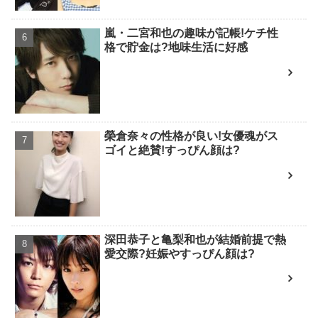
嵐・二宮和也の趣味が記帳!ケチ性
格で貯金は?地味生活に好感
榮倉奈々の性格が良い!女優魂がス
ゴイと絶賛!すっぴん顔は?
深田恭子と亀梨和也が結婚前提で熱
愛交際?妊娠やすっぴん顔は?