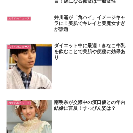
言！嫁になる彼女は一般女性
井川遥が「角ハイ」イメージキャ
おすすめニュース
ラに！美肌でキレイと美魔女すぎ
が話題
ダイエット中に最適！きなこ牛乳
おすすめニュース
を飲むことで美肌や便秘に効果あ
り
南明奈が交際中の濱口優との年内
おすすめニュース
結婚に言及！すっぴん姿は？