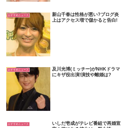
新山千春は性格が悪い?ブログ炎
おすすめニュース
上はアクセス増で儲かると告白!
及川光博(ミッチー)がNHKドラマ
おすすめニュース
にキザ役出演!演技や離婚は?
いしだ壱成がテレビ番組で再婚宣
おすすめニュース