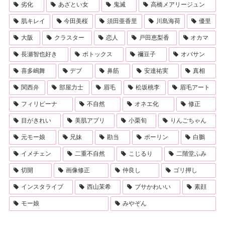
劣化
あざとい女
鬼滅
高橋メアリージュン
肌キレイ
今田美桜
須田亜香里
川島海荷
優里
大阪
クラスター
恋人
戸田恵梨香
オカマ
長瀬智也好き
ボトックス
禰豆子
オバサン
喜多嶋舞
デブ
鼻筋
安達祐実
真相
関西弁
部屋力士
眉毛
松坂桃李
眉毛アート
フィリピーナ
不自然
オネエ化
修正
目がきれい
美肌アプリ
小栗旬
りんごちゃん
元モー娘
兄妹
勘当
ポーリン
白鵬
イメチェン
二重不自然
こじるり
二階堂ふみ
切開
画像修正
仲良し
ゴリ押し
インスタライブ
西山茉希
ブサかわいい
素顔
モー娘
みやぞん