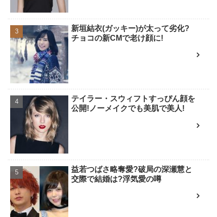
新垣結衣(ガッキー)が太って劣化?
チョコの新CMで老け顔に!
テイラー・スウィフトすっぴん顔を
公開!ノーメイクでも美肌で美人!
益若つばさ略奪愛?破局の深瀬慧と
交際で結婚は?浮気愛の噂